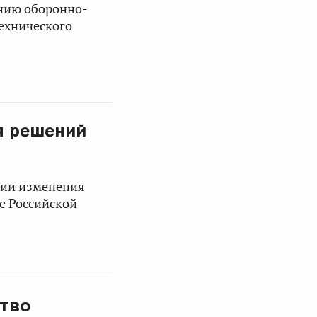
нию оборонно-
ехнического
я решений
нии изменения
е Российской
ство