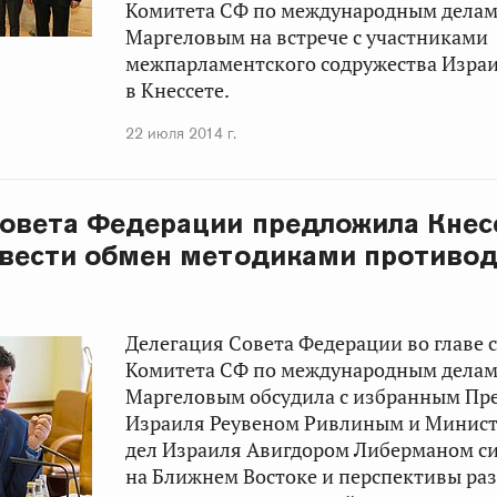
Комитета СФ по международным дела
Маргеловым
на встрече с участниками
межпарламентского содружества Израи
в Кнессете.
22 июля 2014 г.
овета Федерации предложила Кнес
овести обмен методиками противо
Делегация Совета Федерации во главе 
Комитета СФ по международным дела
Маргеловым
обсудила с избранным Пр
Израиля
Реувеном Ривлиным
и Минист
дел Израиля
Авигдором Либерманом
с
на Ближнем Востоке и перспективы ра