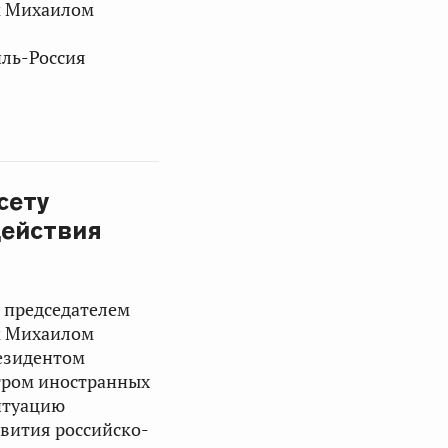
м
Михаилом
ль-Россия
сету
действия
с председателем
м
Михаилом
езидентом
ром иностранных
итуацию
звития российско-