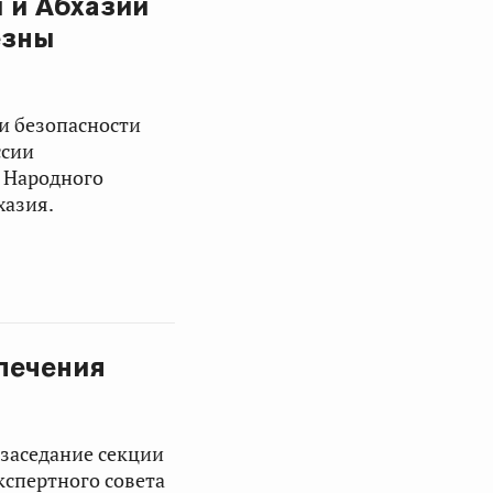
 и Абхазии
езны
и безопасности
ссии
и Народного
хазия.
печения
 заседание секции
спертного совета