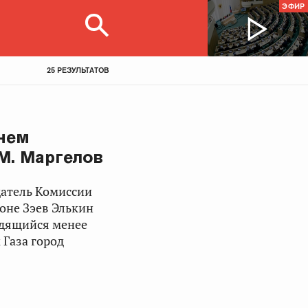
ЭФИР
25 РЕЗУЛЬТАТОВ
нем
М. Маргелов
датель Комиссии
роне
Зэев Элькин
одящийся менее
 Газа город