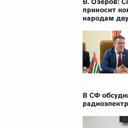
В. Озеров: 
приносит ко
народам дву
В СФ обсуди
радиоэлект