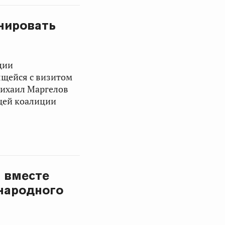
нировать
ции
ящейся с визитом
ихаил Маргелов
ящей коалиции
 вместе
народного