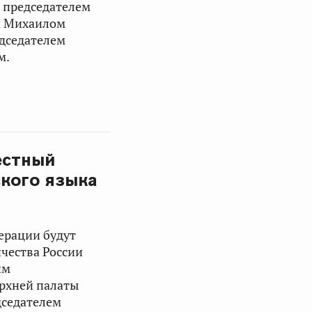
с председателем
м
Михаилом
дседателем
м
.
естный
ского языка
ерации будут
чества России
им
рхней палаты
дседателем