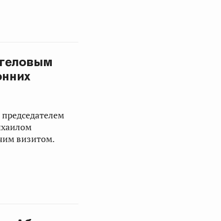
ргеловым
онних
с председателем
хаилом
чим визитом.