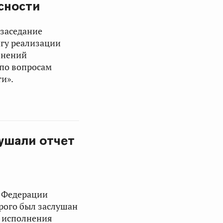
сности
 заседание
гу реализации
енений
 по вопросам
и».
ушали отчет
а Федерации
орого был заслушан
х исполнения