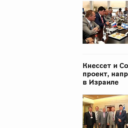
Кнессет и С
проект, нап
в Израиле