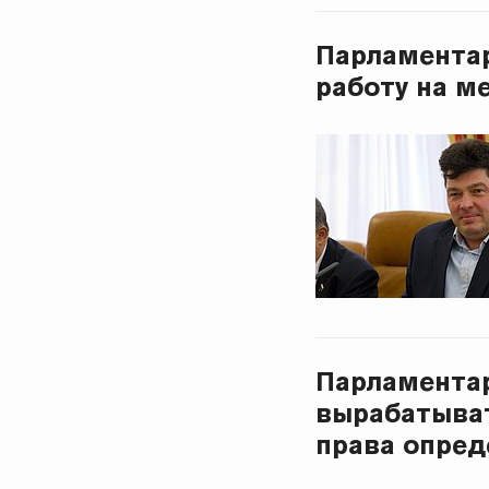
Парламентар
работу на 
Парламентар
вырабатыват
права опред