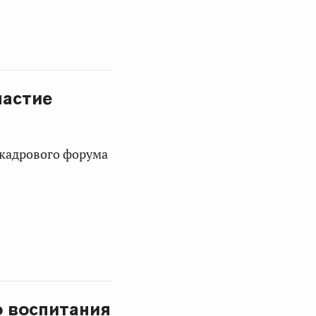
частие
 кадрового форума
о воспитания