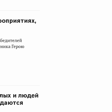
роприятиях,
обедителей
тника Герою
илых и людей
здаются