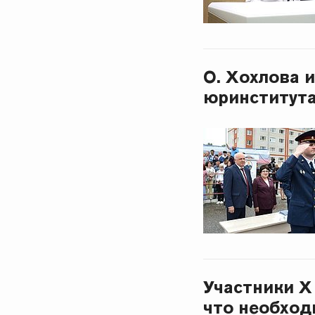
О. Хохлова 
юринститут
Участники Х
что необход