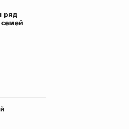
л ряд
 семей
ей