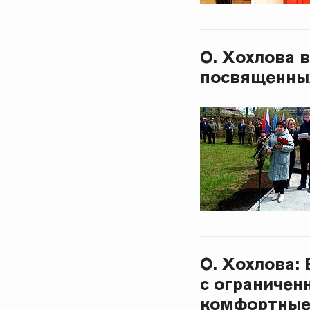
О. Хохлова 
посвященны
О. Хохлова:
с ограниче
комфортные