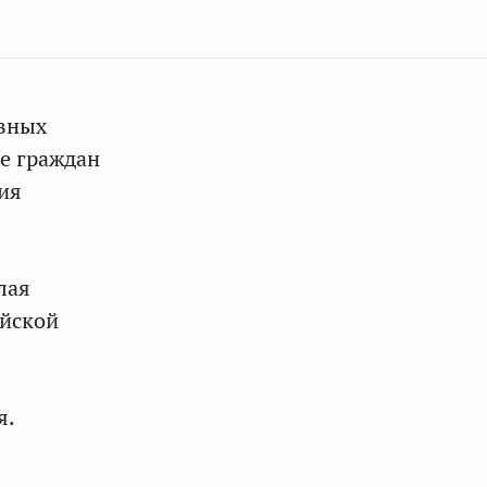
овных
ме граждан
ия
лая
ийской
я.