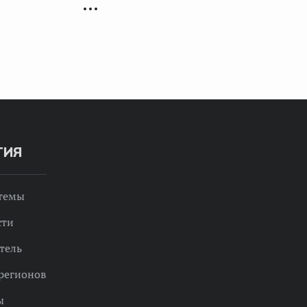
ТИЯ
 темы
сти
тель
регионов
ы