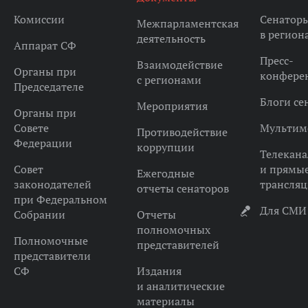
Комиссии
Сенатор
Межпарламентская
в регион
деятельность
Аппарат СФ
Пресс-
Взаимодействие
Органы при
конфере
с регионами
Председателе
Блоги се
Мероприятия
Органы при
Совете
Мультим
Противодействие
Федерации
коррупции
Телекана
Совет
и прямы
Ежегодные
законодателей
трансля
отчеты сенаторов
при Федеральном
Для СМИ
Собрании
Отчеты
полномочных
Полномочные
представителей
представители
СФ
Издания
и аналитические
материалы