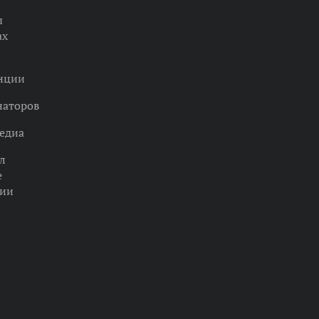
ы
ах
нции
наторов
едиа
л
е
ции