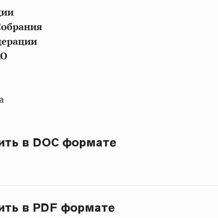
ции
Собрания
дерации
КО
а
ить в DOC формате
ить в PDF формате