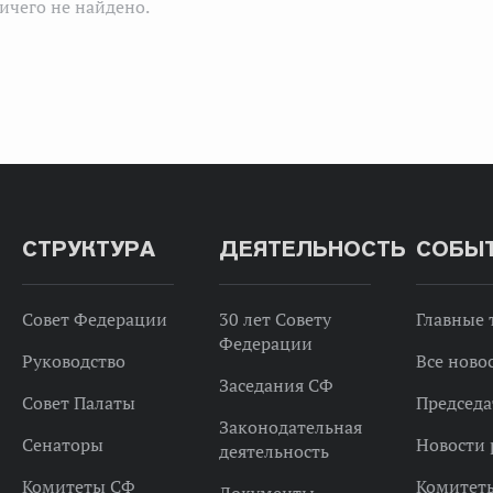
ичего не найдено.
СТРУКТУРА
ДЕЯТЕЛЬНОСТЬ
СОБЫ
Совет Федерации
30 лет Совету
Главные
Федерации
Руководство
Все ново
Заседания СФ
Совет Палаты
Председа
Законодательная
Сенаторы
Новости 
деятельность
Комитеты СФ
Комитет