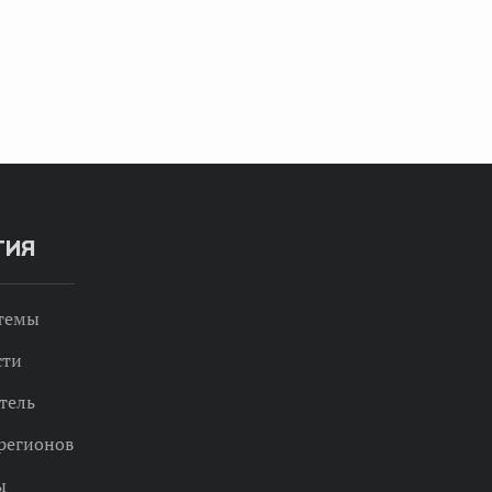
ТИЯ
 темы
сти
тель
регионов
ы