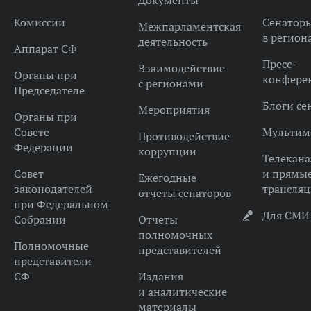
Документы
Комиссии
Сенатор
Межпарламентская
в регион
деятельность
Аппарат СФ
Пресс-
Взаимодействие
Органы при
конфере
с регионами
Председателе
Блоги се
Мероприятия
Органы при
Совете
Мультим
Противодействие
Федерации
коррупции
Телекана
Совет
и прямы
Ежегодные
законодателей
трансля
отчеты сенаторов
при Федеральном
Для СМИ
Собрании
Отчеты
полномочных
Полномочные
представителей
представители
СФ
Издания
и аналитические
материалы