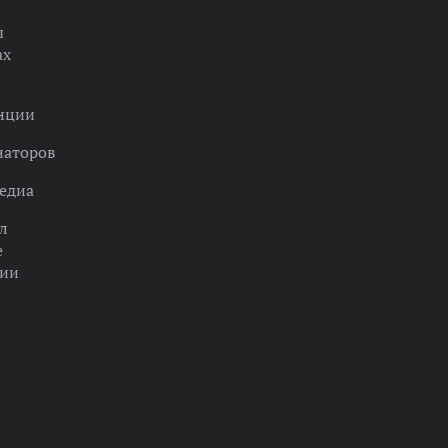
ы
ах
нции
наторов
едиа
л
е
ции