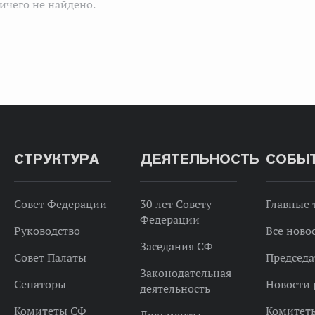
ичего не найдено.
СТРУКТУРА
ДЕЯТЕЛЬНОСТЬ
СОБЫ
Совет Федерации
30 лет Совету
Главные
Федерации
Руководство
Все ново
Заседания СФ
Совет Палаты
Председа
Законодательная
Сенаторы
Новости 
деятельность
Комитеты СФ
Комитет