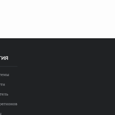
ТИЯ
 темы
сти
тель
регионов
ы