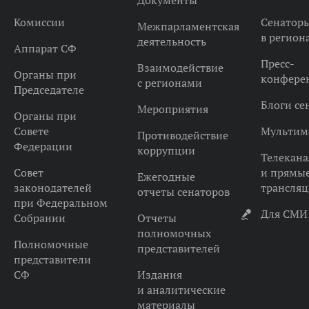
Документы
Комиссии
Сенатор
Межпарламентская
в регион
деятельность
Аппарат СФ
Пресс-
Взаимодействие
Органы при
конфере
с регионами
Председателе
Блоги се
Мероприятия
Органы при
Совете
Мультим
Противодействие
Федерации
коррупции
Телекана
Совет
и прямы
Ежегодные
законодателей
трансля
отчеты сенаторов
при Федеральном
Для СМИ
Собрании
Отчеты
полномочных
Полномочные
представителей
представители
СФ
Издания
и аналитические
материалы