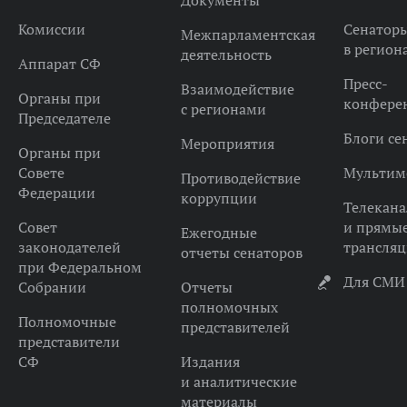
Документы
Комиссии
Сенатор
Межпарламентская
в регион
деятельность
Аппарат СФ
Пресс-
Взаимодействие
Органы при
конфере
с регионами
Председателе
Блоги се
Мероприятия
Органы при
Совете
Мультим
Противодействие
Федерации
коррупции
Телекана
Совет
и прямы
Ежегодные
законодателей
трансля
отчеты сенаторов
при Федеральном
Для СМИ
Собрании
Отчеты
полномочных
Полномочные
представителей
представители
СФ
Издания
и аналитические
материалы