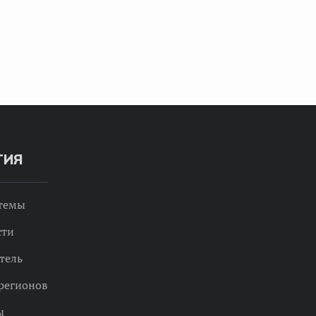
ТИЯ
 темы
сти
тель
регионов
ы