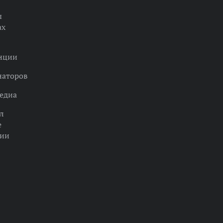
ы
ах
нции
наторов
едиа
л
е
ции