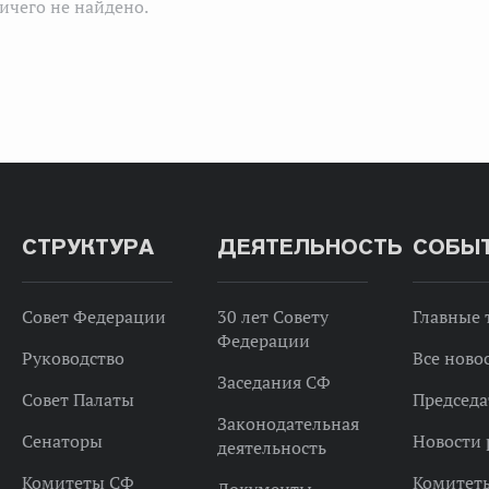
ичего не найдено.
СТРУКТУРА
ДЕЯТЕЛЬНОСТЬ
СОБЫ
Совет Федерации
30 лет Совету
Главные
Федерации
Руководство
Все ново
Заседания СФ
Совет Палаты
Председа
Законодательная
Сенаторы
Новости 
деятельность
Комитеты СФ
Комитет