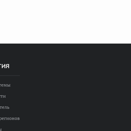
ТИЯ
 темы
сти
тель
регионов
ы