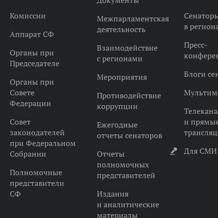
Документы
Комиссии
Сенатор
Межпарламентская
в регион
деятельность
Аппарат СФ
Пресс-
Взаимодействие
Органы при
конфере
с регионами
Председателе
Блоги се
Мероприятия
Органы при
Совете
Мультим
Противодействие
Федерации
коррупции
Телекана
Совет
и прямы
Ежегодные
законодателей
трансля
отчеты сенаторов
при Федеральном
Для СМИ
Собрании
Отчеты
полномочных
Полномочные
представителей
представители
СФ
Издания
и аналитические
материалы