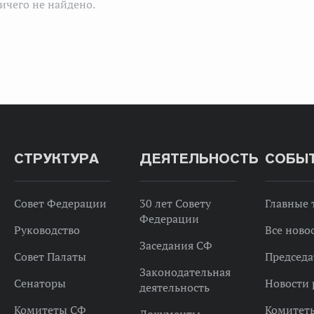
ичего не найдено.
СТРУКТУРА
ДЕЯТЕЛЬНОСТЬ
СОБЫ
Совет Федерации
30 лет Совету
Главные
Федерации
Руководство
Все ново
Заседания СФ
Совет Палаты
Председа
Законодательная
Сенаторы
Новости 
деятельность
Комитеты СФ
Комитет