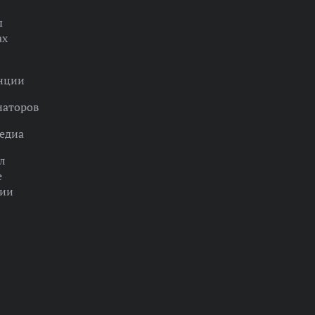
ы
ах
нции
наторов
едиа
л
е
ции