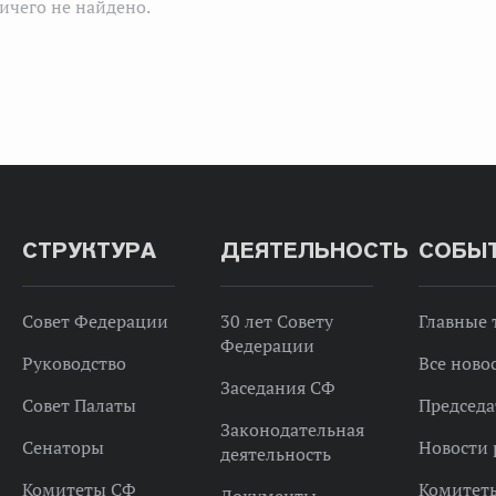
ичего не найдено.
СТРУКТУРА
ДЕЯТЕЛЬНОСТЬ
СОБЫ
Совет Федерации
30 лет Совету
Главные
Федерации
Руководство
Все ново
Заседания СФ
Совет Палаты
Председа
Законодательная
Сенаторы
Новости 
деятельность
Комитеты СФ
Комитет