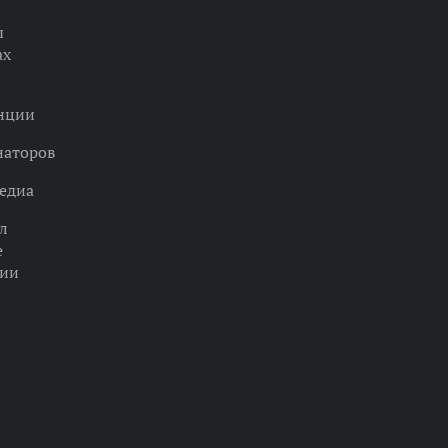
ы
ах
нции
наторов
едиа
л
е
ции