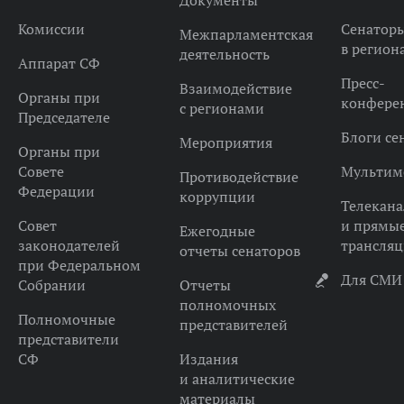
Документы
Комиссии
Сенатор
Межпарламентская
в регион
деятельность
Аппарат СФ
Пресс-
Взаимодействие
Органы при
конфере
с регионами
Председателе
Блоги се
Мероприятия
Органы при
Совете
Мультим
Противодействие
Федерации
коррупции
Телекана
Совет
и прямы
Ежегодные
законодателей
трансля
отчеты сенаторов
при Федеральном
Для СМИ
Собрании
Отчеты
полномочных
Полномочные
представителей
представители
СФ
Издания
и аналитические
материалы