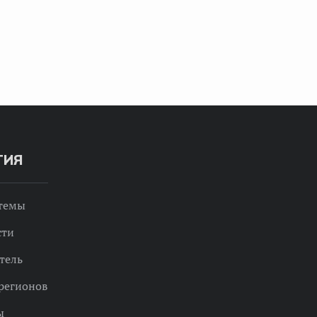
ТИЯ
 темы
сти
тель
регионов
ы