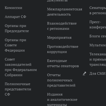
Документы
Комиссии
Сенатор
Межпарламентская
в регион
деятельность
Аппарат СФ
Пресс-
Взаимодействие
Органы при
конфере
с регионами
Председателе
Блоги се
Мероприятия
Органы при
Совете
Мультим
Противодействие
Федерации
коррупции
Телекана
Совет
и прямы
Ежегодные
законодателей
трансля
отчеты сенаторов
при Федеральном
Для СМИ
Собрании
Отчеты
полномочных
Полномочные
представителей
представители
СФ
Издания
и аналитические
материалы