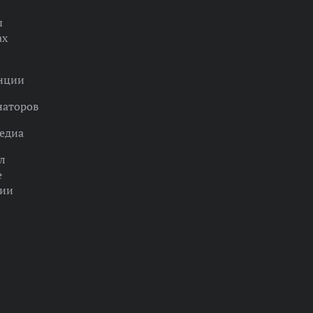
ы
ах
нции
наторов
едиа
л
е
ции