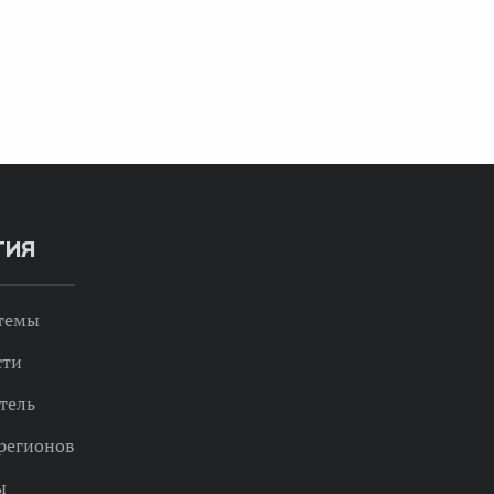
ТИЯ
 темы
сти
тель
регионов
ы