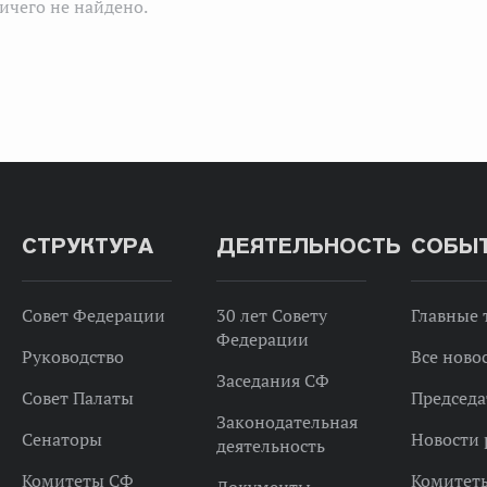
ичего не найдено.
СТРУКТУРА
ДЕЯТЕЛЬНОСТЬ
СОБЫ
Совет Федерации
30 лет Совету
Главные
Федерации
Руководство
Все ново
Заседания СФ
Совет Палаты
Председа
Законодательная
Сенаторы
Новости 
деятельность
Комитеты СФ
Комитет