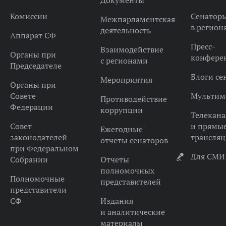
Документы
Комиссии
Сенатор
Межпарламентская
в регион
деятельность
Аппарат СФ
Пресс-
Взаимодействие
Органы при
конфере
с регионами
Председателе
Блоги се
Мероприятия
Органы при
Совете
Мультим
Противодействие
Федерации
коррупции
Телекана
Совет
и прямы
Ежегодные
законодателей
трансля
отчеты сенаторов
при Федеральном
Для СМИ
Собрании
Отчеты
полномочных
Полномочные
представителей
представители
СФ
Издания
и аналитические
материалы