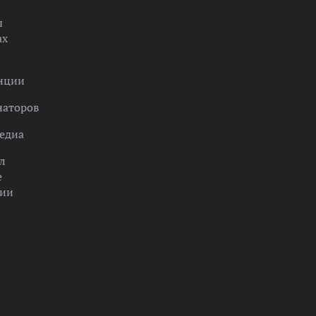
ы
ах
нции
наторов
едиа
л
е
ции