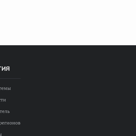
ТИЯ
 темы
сти
тель
регионов
ы