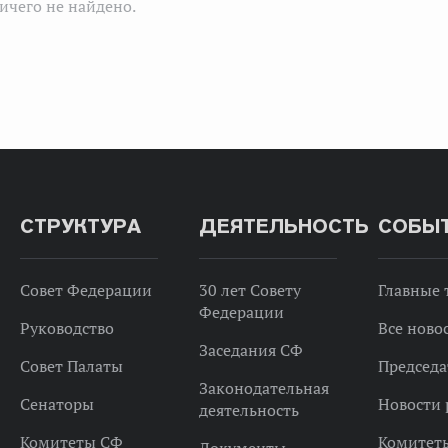
ичего не найдено.
СТРУКТУРА
ДЕЯТЕЛЬНОСТЬ
СОБЫ
Совет Федерации
30 лет Совету
Главные
Федерации
Руководство
Все ново
Заседания СФ
Совет Палаты
Председа
Законодательная
Сенаторы
Новости 
деятельность
Комитеты СФ
Комитет