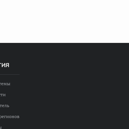
ТИЯ
 темы
сти
тель
регионов
ы