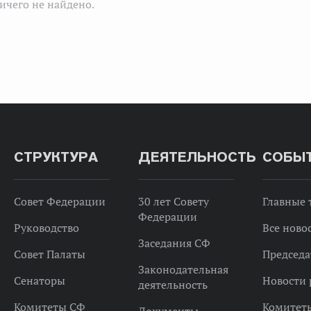
ичего не найдено.
СТРУКТУРА
ДЕЯТЕЛЬНОСТЬ
СОБЫ
Совет Федерации
30 лет Совету
Главные
Федерации
Руководство
Все ново
Заседания СФ
Совет Палаты
Председа
Законодательная
Сенаторы
Новости 
деятельность
Комитеты СФ
Комитет