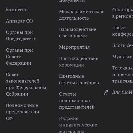
Документы
Комиссии
Сенатор
Межпарламентская
в регион
деятельность
Аппарат СФ
Пресс-
Взаимодействие
Органы при
конфере
с регионами
Председателе
Блоги се
Мероприятия
Органы при
Совете
Мультим
Противодействие
Федерации
коррупции
Телекана
Совет
и прямы
Ежегодные
законодателей
трансля
отчеты сенаторов
при Федеральном
Для СМИ
Собрании
Отчеты
полномочных
Полномочные
представителей
представители
СФ
Издания
и аналитические
материалы