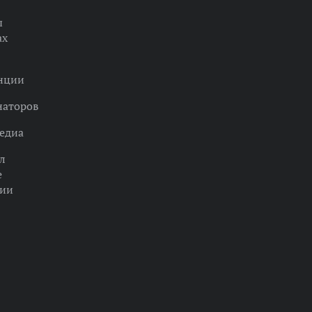
ы
ах
нции
наторов
едиа
л
е
ции