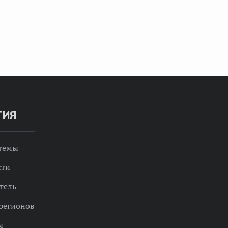
ТИЯ
 темы
сти
тель
регионов
ы