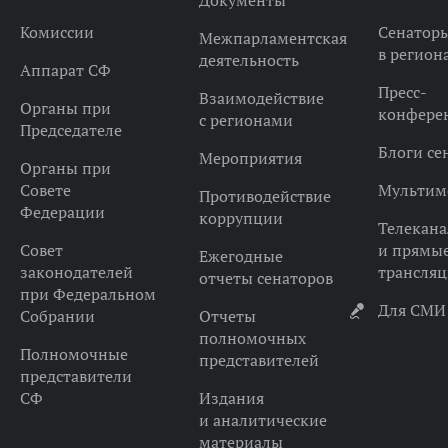
Документы
Комиссии
Сенатор
Межпарламентская
в регион
деятельность
Аппарат СФ
Пресс-
Взаимодействие
Органы при
конфере
с регионами
Председателе
Блоги се
Мероприятия
Органы при
Совете
Мультим
Противодействие
Федерации
коррупции
Телекана
Совет
и прямы
Ежегодные
законодателей
трансля
отчеты сенаторов
при Федеральном
Для СМИ
Собрании
Отчеты
полномочных
Полномочные
представителей
представители
СФ
Издания
и аналитические
материалы