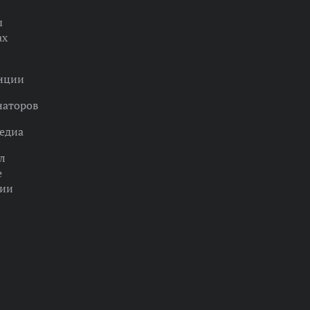
ы
ах
нции
наторов
едиа
л
е
ции