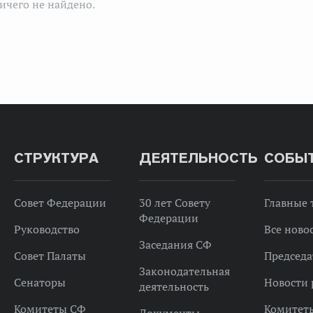
ичего не найдено.
СТРУКТУРА
ДЕЯТЕЛЬНОСТЬ
СОБЫ
Совет Федерации
30 лет Совету
Главные
Федерации
Руководство
Все ново
Заседания СФ
Совет Палаты
Председа
Законодательная
Сенаторы
Новости 
деятельность
Комитеты СФ
Комитет