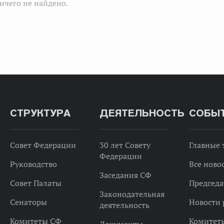
ичего не найдено.
СТРУКТУРА
ДЕЯТЕЛЬНОСТЬ
СОБЫ
Совет Федерации
30 лет Совету
Главные
Федерации
Руководство
Все ново
Заседания СФ
Совет Палаты
Председа
Законодательная
Сенаторы
Новости 
деятельность
Комитеты СФ
Комитет