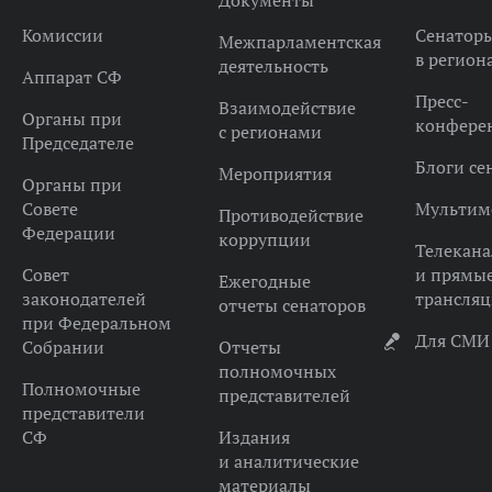
Документы
Комиссии
Сенатор
Межпарламентская
в регион
деятельность
Аппарат СФ
Пресс-
Взаимодействие
Органы при
конфере
с регионами
Председателе
Блоги се
Мероприятия
Органы при
Совете
Мультим
Противодействие
Федерации
коррупции
Телекана
Совет
и прямы
Ежегодные
законодателей
трансля
отчеты сенаторов
при Федеральном
Для СМИ
Собрании
Отчеты
полномочных
Полномочные
представителей
представители
СФ
Издания
и аналитические
материалы