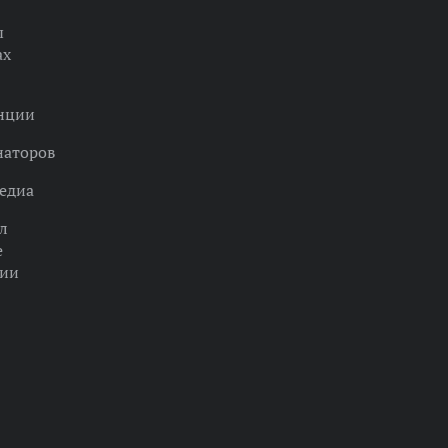
ы
ах
нции
наторов
едиа
л
е
ции