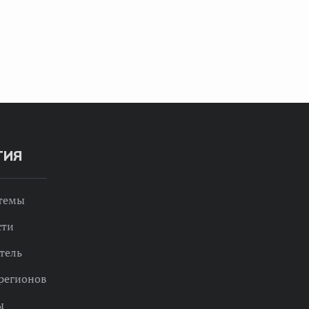
ТИЯ
 темы
сти
тель
регионов
ы