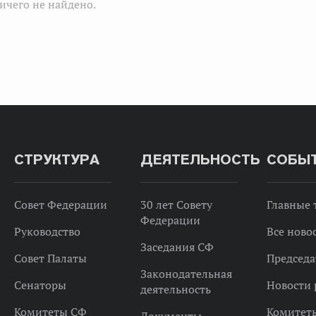
ичего не найдено.
СТРУКТУРА
ДЕЯТЕЛЬНОСТЬ
СОБЫ
Совет Федерации
30 лет Совету
Главные
Федерации
Руководство
Все ново
Заседания СФ
Совет Палаты
Председа
Законодательная
Сенаторы
Новости 
деятельность
Комитеты СФ
Комитет