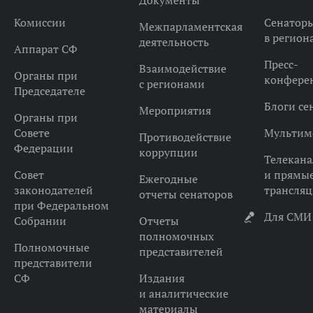
Документы
Комиссии
Сенатор
Межпарламентская
в регион
деятельность
Аппарат СФ
Пресс-
Взаимодействие
Органы при
конфере
с регионами
Председателе
Блоги се
Мероприятия
Органы при
Совете
Мультим
Противодействие
Федерации
коррупции
Телекана
Совет
и прямы
Ежегодные
законодателей
трансля
отчеты сенаторов
при Федеральном
Для СМИ
Собрании
Отчеты
полномочных
Полномочные
представителей
представители
СФ
Издания
и аналитические
материалы