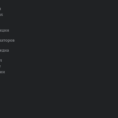
ы
ах
нции
наторов
едиа
л
е
ции