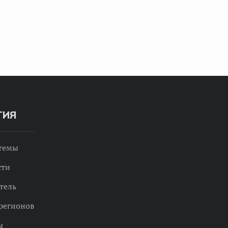
ТИЯ
 темы
сти
тель
регионов
ы