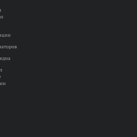
ы
ах
нции
наторов
едиа
л
е
ции