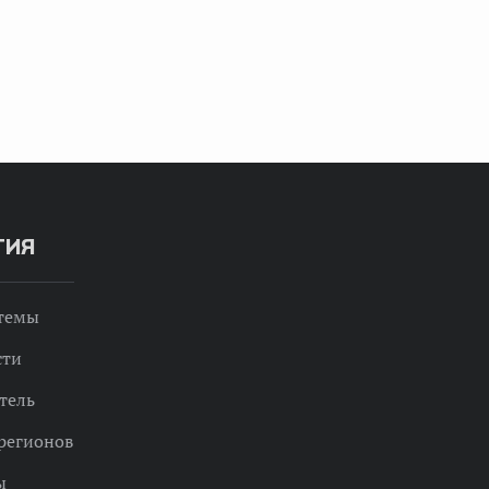
ТИЯ
 темы
сти
тель
регионов
ы