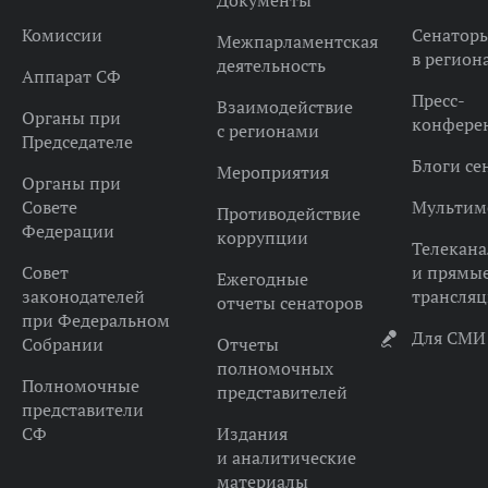
Документы
Комиссии
Сенатор
Межпарламентская
в регион
деятельность
Аппарат СФ
Пресс-
Взаимодействие
Органы при
конфере
с регионами
Председателе
Блоги се
Мероприятия
Органы при
Совете
Мультим
Противодействие
Федерации
коррупции
Телекана
Совет
и прямы
Ежегодные
законодателей
трансля
отчеты сенаторов
при Федеральном
Для СМИ
Собрании
Отчеты
полномочных
Полномочные
представителей
представители
СФ
Издания
и аналитические
материалы