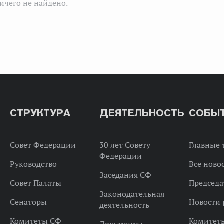
ичего не найдено.
СТРУКТУРА
ДЕЯТЕЛЬНОСТЬ
СОБЫ
Совет Федерации
30 лет Совету
Главные
Федерации
Руководство
Все ново
Заседания СФ
Совет Палаты
Председа
Законодательная
Сенаторы
Новости 
деятельность
Комитеты СФ
Комитет