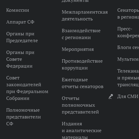
Документы
Комиссии
Сенатор
Межпарламентская
в регион
деятельность
Аппарат СФ
Пресс-
Взаимодействие
Органы при
конфере
с регионами
Председателе
Блоги се
Мероприятия
Органы при
Совете
Мультим
Противодействие
Федерации
коррупции
Телекана
Совет
и прямы
Ежегодные
законодателей
трансля
отчеты сенаторов
при Федеральном
Для СМИ
Собрании
Отчеты
полномочных
Полномочные
представителей
представители
СФ
Издания
и аналитические
материалы