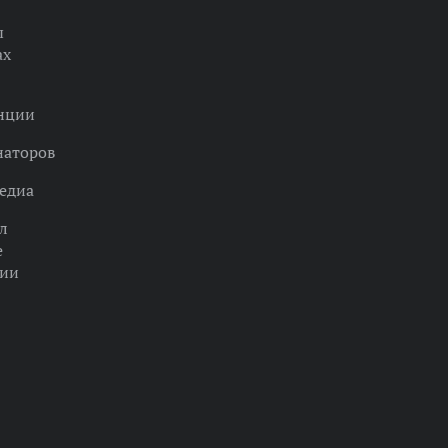
ы
ах
нции
наторов
едиа
л
е
ции