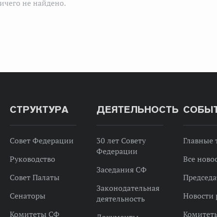
ичего не найдено.
СТРУКТУРА
ДЕЯТЕЛЬНОСТЬ
СОБЫ
Совет Федерации
30 лет Совету
Главные
Федерации
Руководство
Все ново
Заседания СФ
Совет Палаты
Председа
Законодательная
Сенаторы
Новости 
деятельность
Комитеты СФ
Комитет