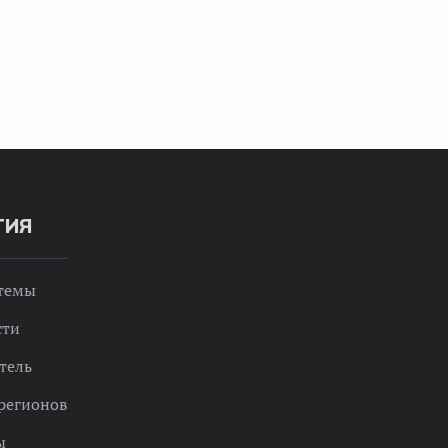
ТИЯ
 темы
сти
тель
регионов
ы