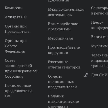
Документы
Комиссии
Сенатор
Межпарламентская
в регион
деятельность
Аппарат СФ
Пресс-
Взаимодействие
Органы при
конфере
с регионами
Председателе
Блоги се
Мероприятия
Органы при
Совете
Мультим
Противодействие
Федерации
коррупции
Телекана
Совет
и прямы
Ежегодные
законодателей
трансля
отчеты сенаторов
при Федеральном
Для СМИ
Собрании
Отчеты
полномочных
Полномочные
представителей
представители
СФ
Издания
и аналитические
материалы