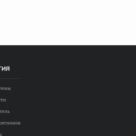
ТИЯ
 темы
сти
тель
регионов
ы