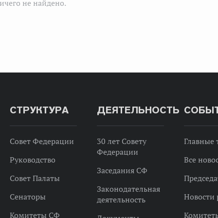
ичего не найдено.
СТРУКТУРА
ДЕЯТЕЛЬНОСТЬ
СОБЫ
Совет Федерации
30 лет Совету
Главные
Федерации
Руководство
Все ново
Заседания СФ
Совет Палаты
Председа
Законодательная
Сенаторы
Новости 
деятельность
Комитеты СФ
Комитет