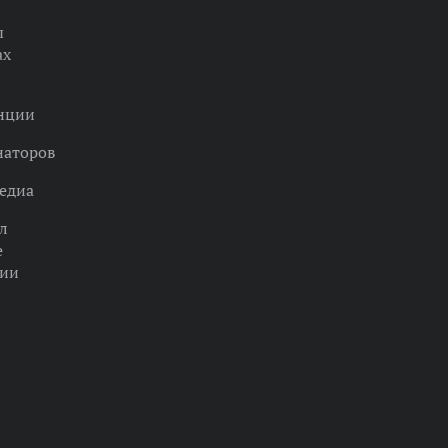
ы
ах
нции
наторов
едиа
л
е
ции