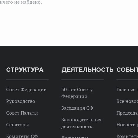
ичего не найдено.
СТРУКТУРА
ДЕЯТЕЛЬНОСТЬ
СОБЫ
Совет Федерации
30 лет Совету
Главные
Федерации
Руководство
Все ново
Заседания СФ
Совет Палаты
Председа
Законодательная
Сенаторы
Новости 
деятельность
Комитеты СФ
Комитет