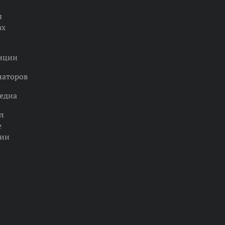
ы
ах
нции
наторов
едиа
л
е
ции