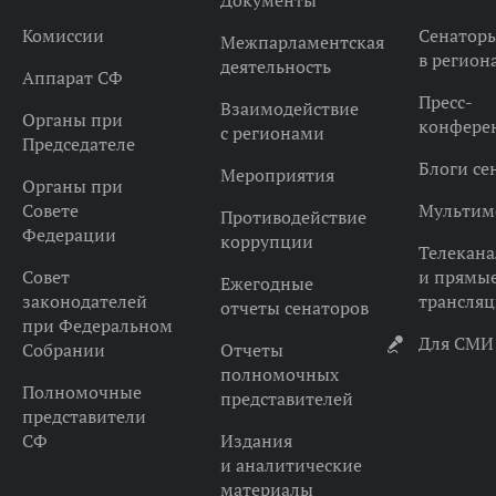
Документы
Комиссии
Сенатор
Межпарламентская
в регион
деятельность
Аппарат СФ
Пресс-
Взаимодействие
Органы при
конфере
с регионами
Председателе
Блоги се
Мероприятия
Органы при
Совете
Мультим
Противодействие
Федерации
коррупции
Телекана
Совет
и прямы
Ежегодные
законодателей
трансля
отчеты сенаторов
при Федеральном
Для СМИ
Собрании
Отчеты
полномочных
Полномочные
представителей
представители
СФ
Издания
и аналитические
материалы