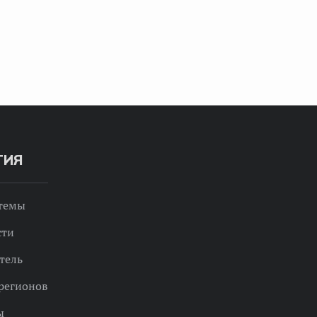
ТИЯ
 темы
сти
тель
регионов
ы