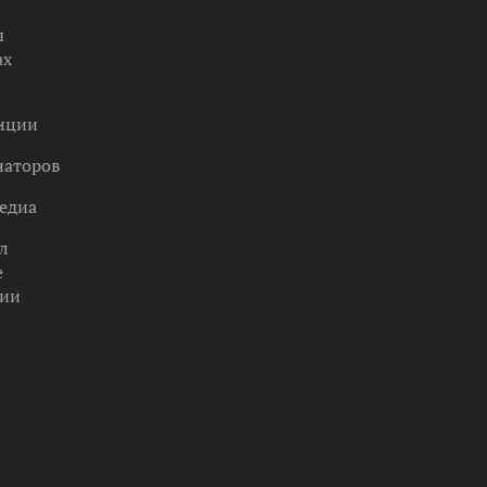
ы
ах
нции
наторов
едиа
л
е
ции