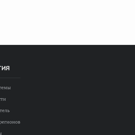
ТИЯ
 темы
сти
тель
регионов
ы