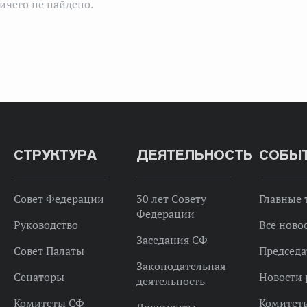
ичего не найдено.
СТРУКТУРА
ДЕЯТЕЛЬНОСТЬ
СОБЫ
Совет Федерации
30 лет Совету
Главные
Федерации
Руководство
Все ново
Заседания СФ
Совет Палаты
Председа
Законодательная
Сенаторы
Новости 
деятельность
Комитеты СФ
Комитет