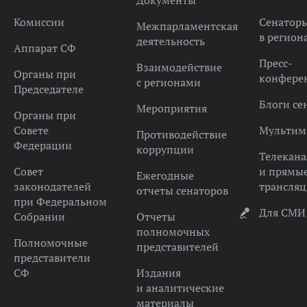
Документы
Комиссии
Сенатор
Межпарламентская
в регион
деятельность
Аппарат СФ
Пресс-
Взаимодействие
Органы при
конфере
с регионами
Председателе
Блоги се
Мероприятия
Органы при
Совете
Мультим
Противодействие
Федерации
коррупции
Телекана
Совет
и прямы
Ежегодные
законодателей
трансля
отчеты сенаторов
при Федеральном
Для СМИ
Собрании
Отчеты
полномочных
Полномочные
представителей
представители
СФ
Издания
и аналитические
материалы