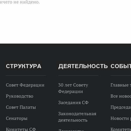
ичего не найдено.
СТРУКТУРА
ДЕЯТЕЛЬНОСТЬ
СОБЫ
Совет Федерации
30 лет Совету
Главные
Федерации
Руководство
Все ново
Заседания СФ
Совет Палаты
Председа
Законодательная
Сенаторы
Новости 
деятельность
Комитеты СФ
Комитет