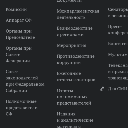
Документы
Комиссии
Сенатор
Межпарламентская
в регион
деятельность
Аппарат СФ
Пресс-
Взаимодействие
Органы при
конфере
с регионами
Председателе
Блоги се
Мероприятия
Органы при
Совете
Мультим
Противодействие
Федерации
коррупции
Телекана
Совет
и прямы
Ежегодные
законодателей
трансля
отчеты сенаторов
при Федеральном
Для СМИ
Собрании
Отчеты
полномочных
Полномочные
представителей
представители
СФ
Издания
и аналитические
материалы