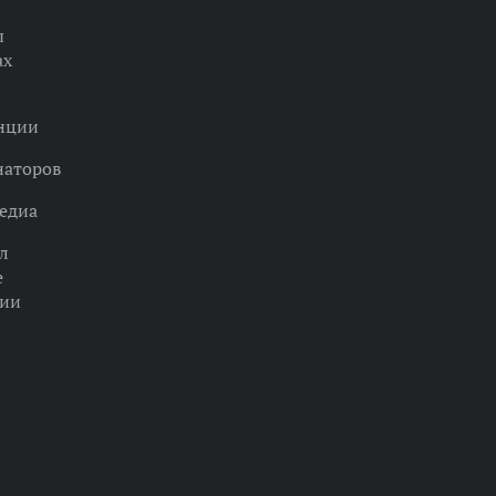
ы
ах
нции
наторов
едиа
л
е
ции