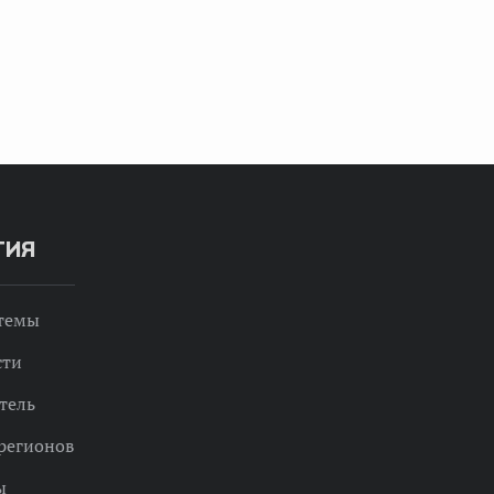
ТИЯ
 темы
сти
тель
регионов
ы