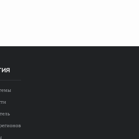
ТИЯ
 темы
сти
тель
регионов
ы