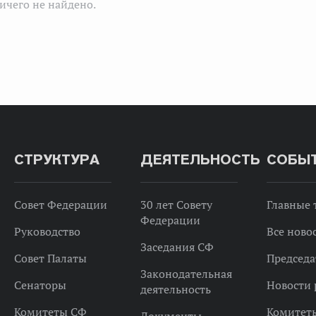
ичего не найдено.
СТРУКТУРА
ДЕЯТЕЛЬНОСТЬ
СОБЫ
Совет Федерации
30 лет Совету
Главные
Федерации
Руководство
Все ново
Заседания СФ
Совет Палаты
Председа
Законодательная
Сенаторы
Новости 
деятельность
Комитеты СФ
Комитет