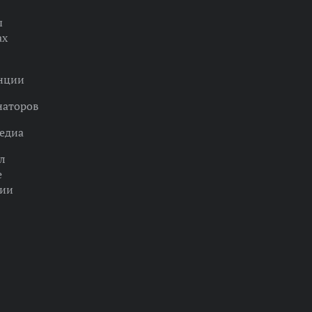
ы
ах
нции
наторов
едиа
л
е
ции