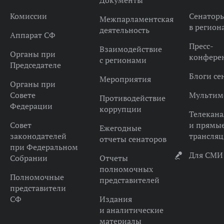
Документы
Комиссии
Сенатор
Межпарламентская
в регион
деятельность
Аппарат СФ
Пресс-
Взаимодействие
Органы при
конфере
с регионами
Председателе
Блоги се
Мероприятия
Органы при
Совете
Мультим
Противодействие
Федерации
коррупции
Телекана
Совет
и прямы
Ежегодные
законодателей
трансля
отчеты сенаторов
при Федеральном
Для СМИ
Собрании
Отчеты
полномочных
Полномочные
представителей
представители
СФ
Издания
и аналитические
материалы