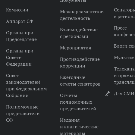
Документы
Комиссии
Сенатор
Межпарламентская
в регион
деятельность
Аппарат СФ
Пресс-
Взаимодействие
Органы при
конфере
с регионами
Председателе
Блоги се
Мероприятия
Органы при
Совете
Мультим
Противодействие
Федерации
коррупции
Телекана
Совет
и прямы
Ежегодные
законодателей
трансля
отчеты сенаторов
при Федеральном
Для СМИ
Собрании
Отчеты
полномочных
Полномочные
представителей
представители
СФ
Издания
и аналитические
материалы