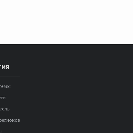
ТИЯ
 темы
сти
тель
регионов
ы