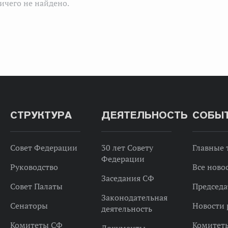
ичего не найдено.
СТРУКТУРА
ДЕЯТЕЛЬНОСТЬ
СОБЫ
Совет Федерации
30 лет Совету
Главные
Федерации
Руководство
Все ново
Заседания СФ
Совет Палаты
Председа
Законодательная
Сенаторы
Новости 
деятельность
Комитеты СФ
Комитет