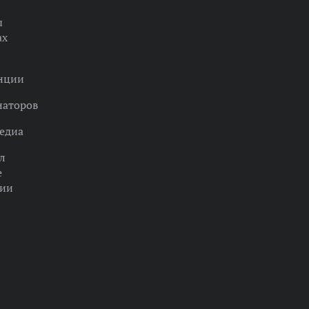
ы
ах
нции
наторов
едиа
л
е
ции