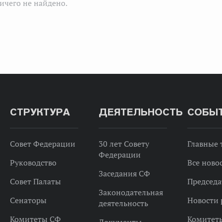
ичего не найдено.
СТРУКТУРА
ДЕЯТЕЛЬНОСТЬ
СОБЫ
Совет Федерации
30 лет Совету
Главные
Федерации
Руководство
Все ново
Заседания СФ
Совет Палаты
Председа
Законодательная
Сенаторы
Новости 
деятельность
Комитеты СФ
Комитет