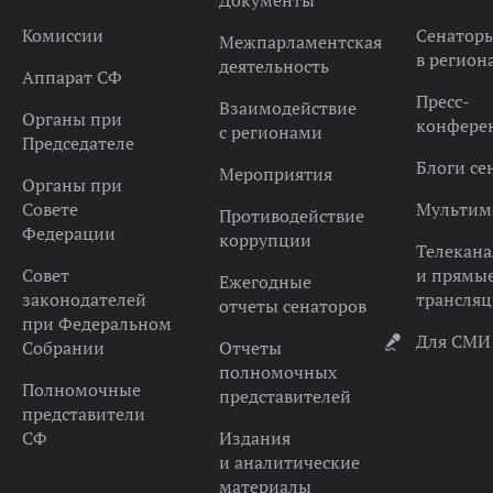
Документы
Комиссии
Сенатор
Межпарламентская
в регион
деятельность
Аппарат СФ
Пресс-
Взаимодействие
Органы при
конфере
с регионами
Председателе
Блоги се
Мероприятия
Органы при
Совете
Мультим
Противодействие
Федерации
коррупции
Телекана
Совет
и прямы
Ежегодные
законодателей
трансля
отчеты сенаторов
при Федеральном
Для СМИ
Собрании
Отчеты
полномочных
Полномочные
представителей
представители
СФ
Издания
и аналитические
материалы