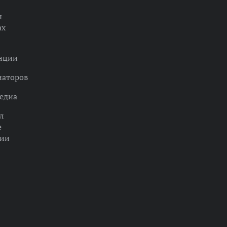
ы
ах
нции
наторов
едиа
л
е
ции