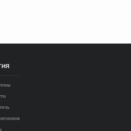
ТИЯ
 темы
сти
тель
регионов
ы