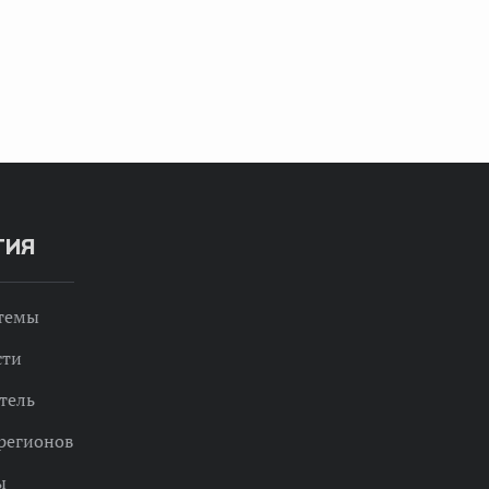
ТИЯ
 темы
сти
тель
регионов
ы