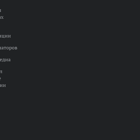
ы
ах
нции
наторов
едиа
л
е
ции