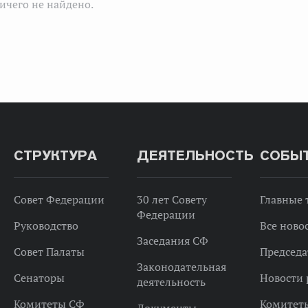
ичего не найдено.
СТРУКТУРА
ДЕЯТЕЛЬНОСТЬ
СОБЫ
Совет Федерации
30 лет Совету
Главные
Федерации
Руководство
Все ново
Заседания СФ
Совет Палаты
Председа
Законодательная
Сенаторы
Новости 
деятельность
Комитеты СФ
Комитет