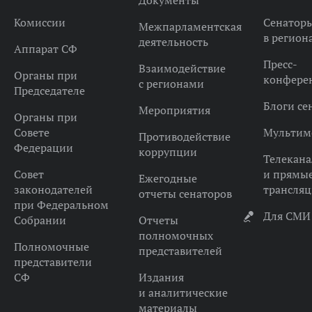
Документы
Комиссии
Сенатор
Межпарламентская
в регион
деятельность
Аппарат СФ
Пресс-
Взаимодействие
Органы при
конфере
с регионами
Председателе
Блоги се
Мероприятия
Органы при
Совете
Мультим
Противодействие
Федерации
коррупции
Телекана
Совет
и прямы
Ежегодные
законодателей
трансля
отчеты сенаторов
при Федеральном
Для СМИ
Собрании
Отчеты
полномочных
Полномочные
представителей
представители
СФ
Издания
и аналитические
материалы