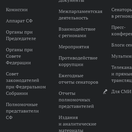
Документы
Комиссии
Сенатор
Межпарламентская
в регион
деятельность
Аппарат СФ
Пресс-
Взаимодействие
Органы при
конфере
с регионами
Председателе
Блоги се
Мероприятия
Органы при
Совете
Мультим
Противодействие
Федерации
коррупции
Телекана
Совет
и прямы
Ежегодные
законодателей
трансля
отчеты сенаторов
при Федеральном
Для СМИ
Собрании
Отчеты
полномочных
Полномочные
представителей
представители
СФ
Издания
и аналитические
материалы