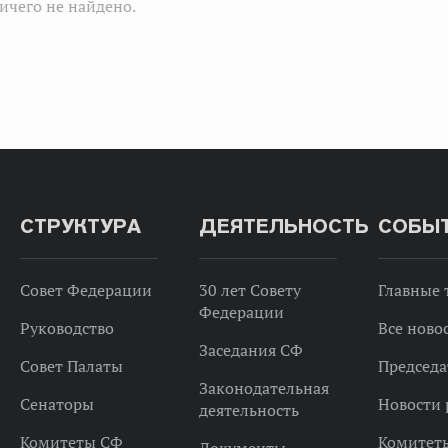
ичего не найдено.
СТРУКТУРА
ДЕЯТЕЛЬНОСТЬ
СОБЫ
Совет Федерации
30 лет Совету
Главные
Федерации
Руководство
Все ново
Заседания СФ
Совет Палаты
Председа
Законодательная
Сенаторы
Новости 
деятельность
Комитеты СФ
Комитет