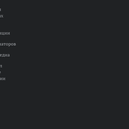
ы
ах
нции
наторов
едиа
л
е
ции