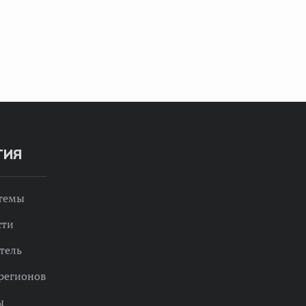
ТИЯ
 темы
сти
тель
регионов
ы