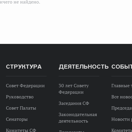
ичего не найдено.
СТРУКТУРА
ДЕЯТЕЛЬНОСТЬ
СОБЫ
Совет Федерации
30 лет Совету
Главные
Федерации
Руководство
Все ново
Заседания СФ
Совет Палаты
Председа
Законодательная
Сенаторы
Новости 
деятельность
Комитеты СФ
Комитет