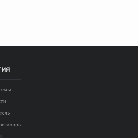
ТИЯ
 темы
сти
тель
регионов
ы