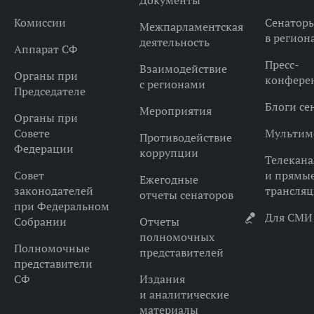
Документы
Комиссии
Сенатор
Межпарламентская
в регион
деятельность
Аппарат СФ
Пресс-
Взаимодействие
Органы при
конфере
с регионами
Председателе
Блоги се
Мероприятия
Органы при
Совете
Мультим
Противодействие
Федерации
коррупции
Телекана
Совет
и прямы
Ежегодные
законодателей
трансля
отчеты сенаторов
при Федеральном
Для СМИ
Собрании
Отчеты
полномочных
Полномочные
представителей
представители
СФ
Издания
и аналитические
материалы