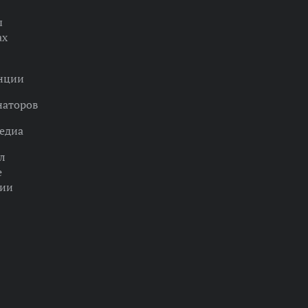
ы
ах
нции
наторов
едиа
л
е
ции