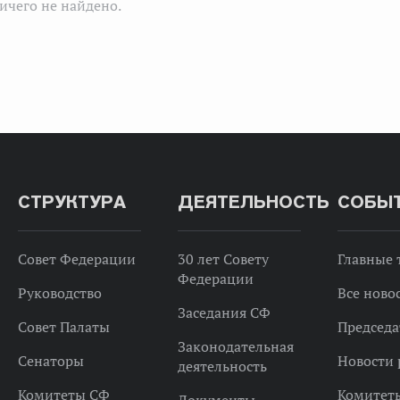
ичего не найдено.
СТРУКТУРА
ДЕЯТЕЛЬНОСТЬ
СОБЫ
Совет Федерации
30 лет Совету
Главные
Федерации
Руководство
Все ново
Заседания СФ
Совет Палаты
Председа
Законодательная
Сенаторы
Новости 
деятельность
Комитеты СФ
Комитет