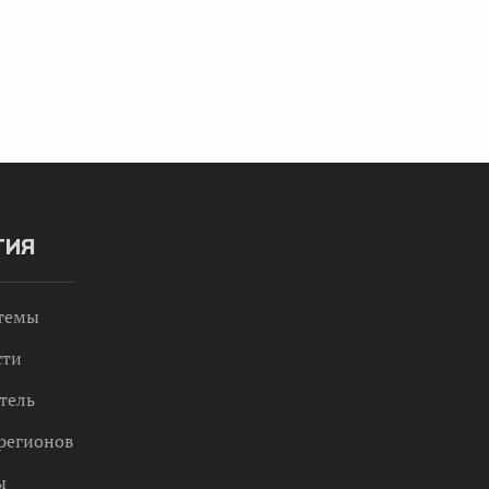
ТИЯ
 темы
сти
тель
регионов
ы