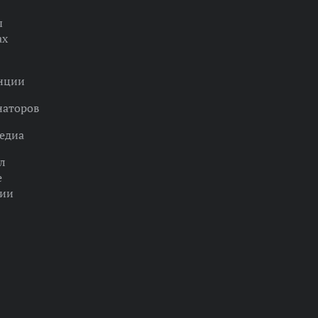
ы
ах
нции
наторов
едиа
л
е
ции