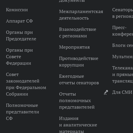
Документы
Комиссии
Сенатор
Межпарламентская
в регион
деятельность
Аппарат СФ
Пресс-
Взаимодействие
Органы при
конфере
с регионами
Председателе
Блоги се
Мероприятия
Органы при
Совете
Мультим
Противодействие
Федерации
коррупции
Телекана
Совет
и прямы
Ежегодные
законодателей
трансля
отчеты сенаторов
при Федеральном
Для СМИ
Собрании
Отчеты
полномочных
Полномочные
представителей
представители
СФ
Издания
и аналитические
материалы