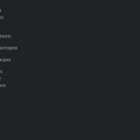
ы
ах
нции
наторов
едиа
л
е
ции