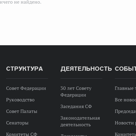
ичего не найдено.
СТРУКТУРА
ДЕЯТЕЛЬНОСТЬ
СОБЫ
Совет Федерации
30 лет Совету
Главные
Федерации
Руководство
Все ново
Заседания СФ
Совет Палаты
Председа
Законодательная
Сенаторы
Новости 
деятельность
Комитеты СФ
Комитет