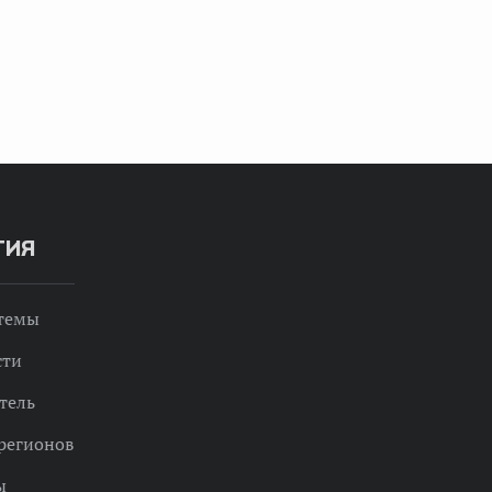
ТИЯ
 темы
сти
тель
регионов
ы