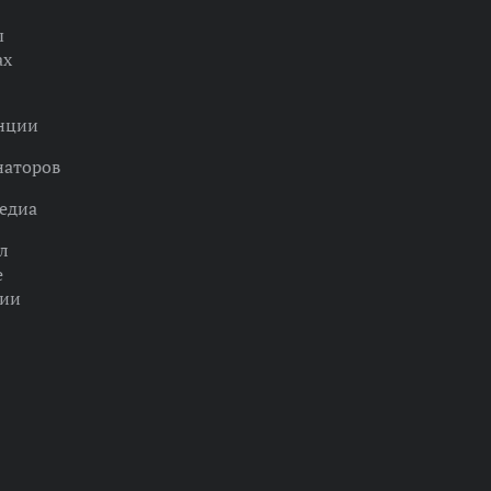
ы
ах
нции
наторов
едиа
л
е
ции