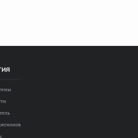
ТИЯ
 темы
сти
тель
регионов
ы