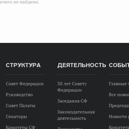
ичего не найдено.
СТРУКТУРА
ДЕЯТЕЛЬНОСТЬ
СОБЫ
Совет Федерации
30 лет Совету
Главные
Федерации
Руководство
Все ново
Заседания СФ
Совет Палаты
Председа
Законодательная
Сенаторы
Новости 
деятельность
Комитеты СФ
Комитет