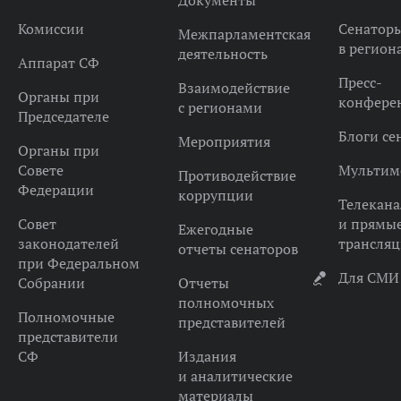
Документы
Комиссии
Сенатор
Межпарламентская
в регион
деятельность
Аппарат СФ
Пресс-
Взаимодействие
Органы при
конфере
с регионами
Председателе
Блоги се
Мероприятия
Органы при
Совете
Мультим
Противодействие
Федерации
коррупции
Телекана
Совет
и прямы
Ежегодные
законодателей
трансля
отчеты сенаторов
при Федеральном
Для СМИ
Собрании
Отчеты
полномочных
Полномочные
представителей
представители
СФ
Издания
и аналитические
материалы