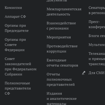
Документы
Комиссии
Сенатор
Межпарламентская
в регион
деятельность
Аппарат СФ
Пресс-
Взаимодействие
Органы при
конфере
с регионами
Председателе
Блоги се
Мероприятия
Органы при
Совете
Мультим
Противодействие
Федерации
коррупции
Телекана
Совет
и прямы
Ежегодные
законодателей
трансля
отчеты сенаторов
при Федеральном
Для СМИ
Собрании
Отчеты
полномочных
Полномочные
представителей
представители
СФ
Издания
и аналитические
материалы