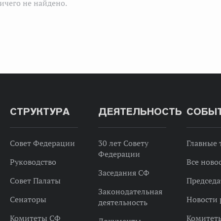
ичего не найдено.
СТРУКТУРА
ДЕЯТЕЛЬНОСТЬ
СОБЫ
Совет Федерации
30 лет Совету
Главные
Федерации
Руководство
Все ново
Заседания СФ
Совет Палаты
Председа
Законодательная
Сенаторы
Новости 
деятельность
Комитеты СФ
Комитет