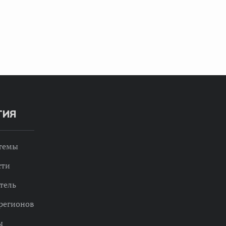
ТИЯ
 темы
сти
тель
регионов
ы