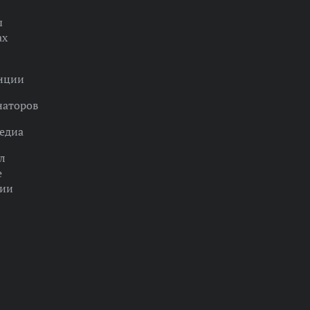
ы
ах
нции
наторов
едиа
л
е
ции