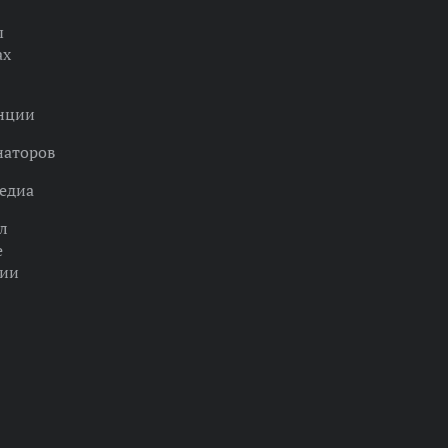
ы
ах
нции
наторов
едиа
л
е
ции