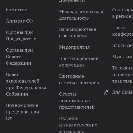
Документы
Комиссии
Сенатор
Межпарламентская
в регион
деятельность
Аппарат СФ
Пресс-
Взаимодействие
Органы при
конфере
с регионами
Председателе
Блоги се
Мероприятия
Органы при
Совете
Мультим
Противодействие
Федерации
коррупции
Телекана
Совет
и прямы
Ежегодные
законодателей
трансля
отчеты сенаторов
при Федеральном
Для СМИ
Собрании
Отчеты
полномочных
Полномочные
представителей
представители
СФ
Издания
и аналитические
материалы