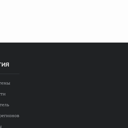
ТИЯ
 темы
сти
тель
регионов
ы