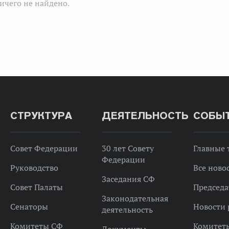
ичего не найдено.
СТРУКТУРА
ДЕЯТЕЛЬНОСТЬ
СОБЫ
Совет Федерации
30 лет Совету
Главные
Федерации
Руководство
Все ново
Заседания СФ
Совет Палаты
Председа
Законодательная
Сенаторы
Новости 
деятельность
Комитеты СФ
Комитет