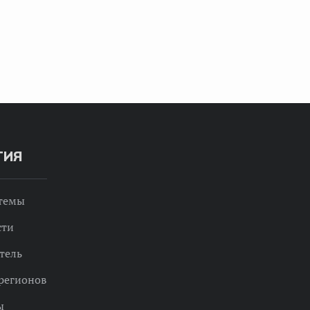
ТИЯ
 темы
сти
тель
регионов
ы