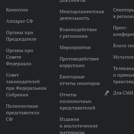
Документы
Комиссии
Сенатор
Межпарламентская
в регион
деятельность
Аппарат СФ
Пресс-
Взаимодействие
Органы при
конфере
с регионами
Председателе
Блоги се
Мероприятия
Органы при
Совете
Мультим
Противодействие
Федерации
коррупции
Телекана
Совет
и прямы
Ежегодные
законодателей
трансля
отчеты сенаторов
при Федеральном
Для СМИ
Собрании
Отчеты
полномочных
Полномочные
представителей
представители
СФ
Издания
и аналитические
материалы