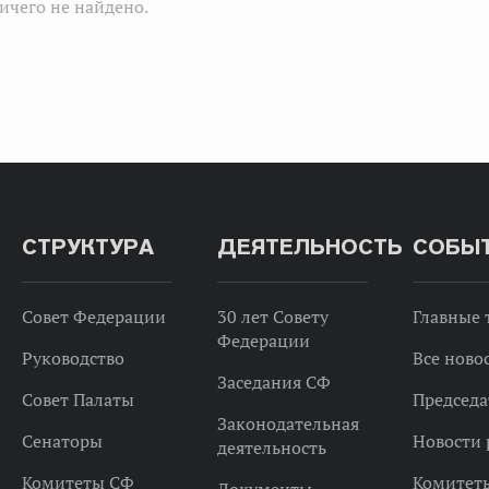
ичего не найдено.
СТРУКТУРА
ДЕЯТЕЛЬНОСТЬ
СОБЫ
Совет Федерации
30 лет Совету
Главные
Федерации
Руководство
Все ново
Заседания СФ
Совет Палаты
Председа
Законодательная
Сенаторы
Новости 
деятельность
Комитеты СФ
Комитет