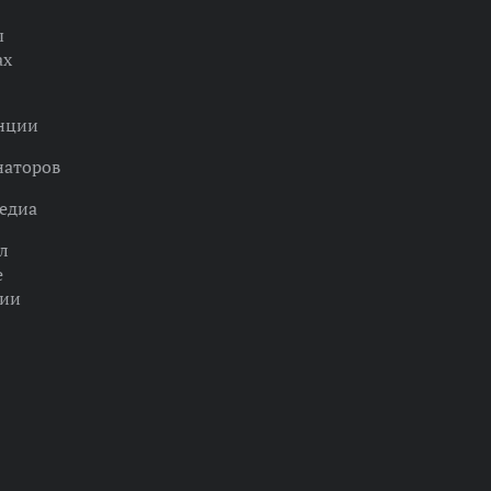
ы
ах
нции
наторов
едиа
л
е
ции