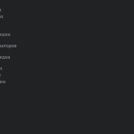
ы
ах
нции
наторов
едиа
л
е
ции