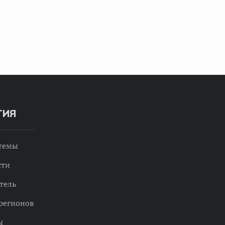
ТИЯ
 темы
сти
тель
регионов
ы