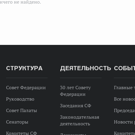
ичего не найдено.
СТРУКТУРА
ДЕЯТЕЛЬНОСТЬ
СОБЫ
Совет Федерации
30 лет Совету
Главные
Федерации
Руководство
Все ново
Заседания СФ
Совет Палаты
Председа
Законодательная
Сенаторы
Новости 
деятельность
Комитеты СФ
Комитет