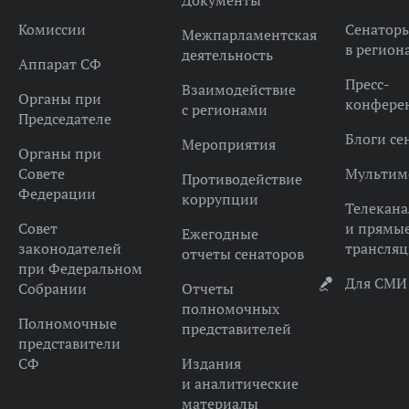
Документы
Комиссии
Сенатор
Межпарламентская
в регион
деятельность
Аппарат СФ
Пресс-
Взаимодействие
Органы при
конфере
с регионами
Председателе
Блоги се
Мероприятия
Органы при
Совете
Мультим
Противодействие
Федерации
коррупции
Телекана
Совет
и прямы
Ежегодные
законодателей
трансля
отчеты сенаторов
при Федеральном
Для СМИ
Собрании
Отчеты
полномочных
Полномочные
представителей
представители
СФ
Издания
и аналитические
материалы