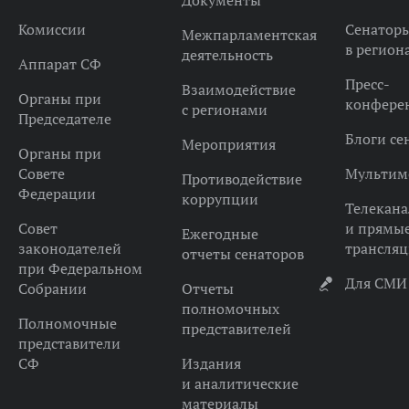
Документы
Комиссии
Сенатор
Межпарламентская
в регион
деятельность
Аппарат СФ
Пресс-
Взаимодействие
Органы при
конфере
с регионами
Председателе
Блоги се
Мероприятия
Органы при
Совете
Мультим
Противодействие
Федерации
коррупции
Телекана
Совет
и прямы
Ежегодные
законодателей
трансля
отчеты сенаторов
при Федеральном
Для СМИ
Собрании
Отчеты
полномочных
Полномочные
представителей
представители
СФ
Издания
и аналитические
материалы