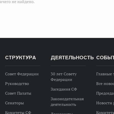
ичего не найдено.
СТРУКТУРА
ДЕЯТЕЛЬНОСТЬ
СОБЫ
Совет Федерации
30 лет Совету
Главные
Федерации
Руководство
Все ново
Заседания СФ
Совет Палаты
Председа
Законодательная
Сенаторы
Новости 
деятельность
Комитеты СФ
Комитет