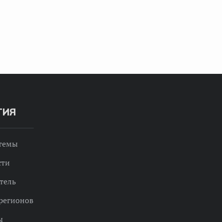
ТИЯ
 темы
сти
тель
регионов
ы