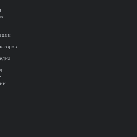
ы
ах
нции
наторов
едиа
л
е
ции