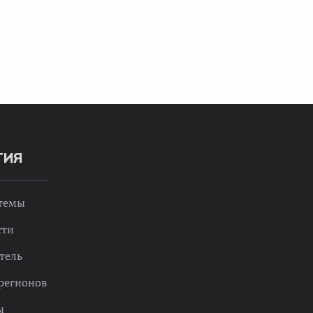
ТИЯ
 темы
сти
тель
регионов
ы