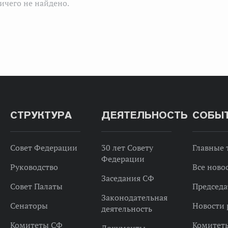
ичего не найдено.
СТРУКТУРА
ДЕЯТЕЛЬНОСТЬ
СОБЫ
Совет Федерации
30 лет Совету
Главные
Федерации
Руководство
Все ново
Заседания СФ
Совет Палаты
Председа
Законодательная
Сенаторы
Новости 
деятельность
Комитеты СФ
Комитет