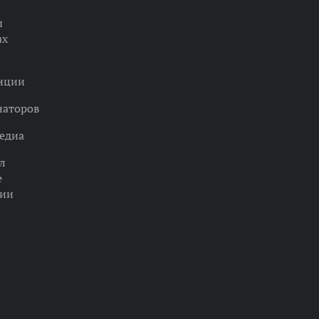
ы
ах
нции
наторов
едиа
л
е
ции