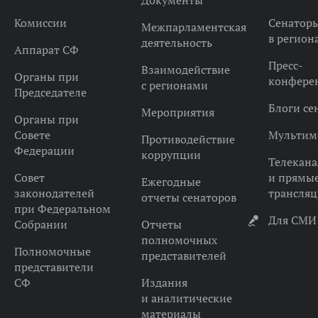
Документы
Комиссии
Сенатор
Межпарламентская
в регион
деятельность
Аппарат СФ
Пресс-
Взаимодействие
Органы при
конфере
с регионами
Председателе
Блоги се
Мероприятия
Органы при
Совете
Мультим
Противодействие
Федерации
коррупции
Телекана
Совет
и прямы
Ежегодные
законодателей
трансля
отчеты сенаторов
при Федеральном
Для СМИ
Собрании
Отчеты
полномочных
Полномочные
представителей
представители
СФ
Издания
и аналитические
материалы