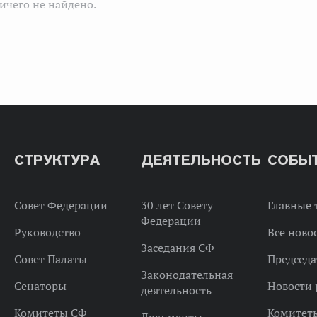
ичего не найдено.
СТРУКТУРА
ДЕЯТЕЛЬНОСТЬ
СОБЫ
Совет Федерации
30 лет Совету
Главные
Федерации
Руководство
Все ново
Заседания СФ
Совет Палаты
Председа
Законодательная
Сенаторы
Новости 
деятельность
Комитеты СФ
Комитет