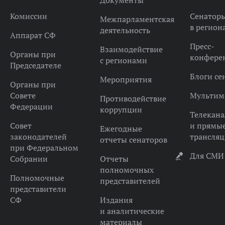
Документы
Комиссии
Сенатор
Межпарламентская
в регион
деятельность
Аппарат СФ
Пресс-
Взаимодействие
Органы при
конфере
с регионами
Председателе
Блоги се
Мероприятия
Органы при
Совете
Мультим
Противодействие
Федерации
коррупции
Телекана
Совет
и прямы
Ежегодные
законодателей
трансля
отчеты сенаторов
при Федеральном
Для СМИ
Собрании
Отчеты
полномочных
Полномочные
представителей
представители
СФ
Издания
и аналитические
материалы