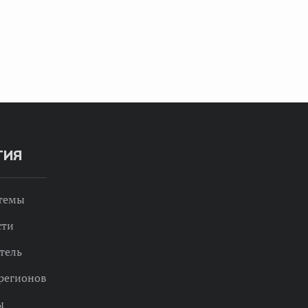
ТИЯ
 темы
сти
тель
регионов
ы