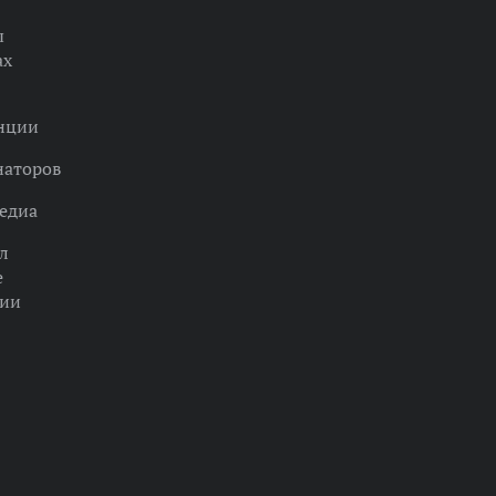
ы
ах
нции
наторов
едиа
л
е
ции