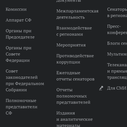
Документы
Комиссии
Сенатор
Межпарламентская
в регион
деятельность
Аппарат СФ
Пресс-
Взаимодействие
Органы при
конфере
с регионами
Председателе
Блоги се
Мероприятия
Органы при
Совете
Мультим
Противодействие
Федерации
коррупции
Телекана
Совет
и прямы
Ежегодные
законодателей
трансля
отчеты сенаторов
при Федеральном
Для СМИ
Собрании
Отчеты
полномочных
Полномочные
представителей
представители
СФ
Издания
и аналитические
материалы