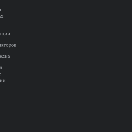
ы
ах
нции
наторов
едиа
л
е
ции