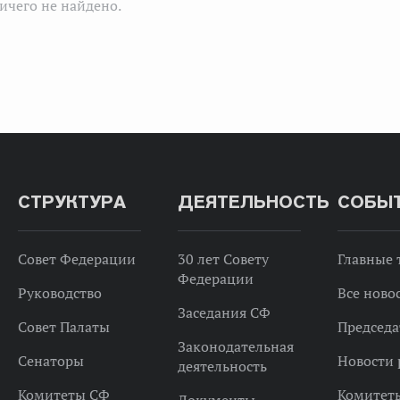
ичего не найдено.
СТРУКТУРА
ДЕЯТЕЛЬНОСТЬ
СОБЫ
Совет Федерации
30 лет Совету
Главные
Федерации
Руководство
Все ново
Заседания СФ
Совет Палаты
Председа
Законодательная
Сенаторы
Новости 
деятельность
Комитеты СФ
Комитет