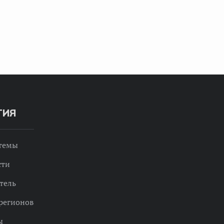
ТИЯ
 темы
сти
тель
регионов
ы