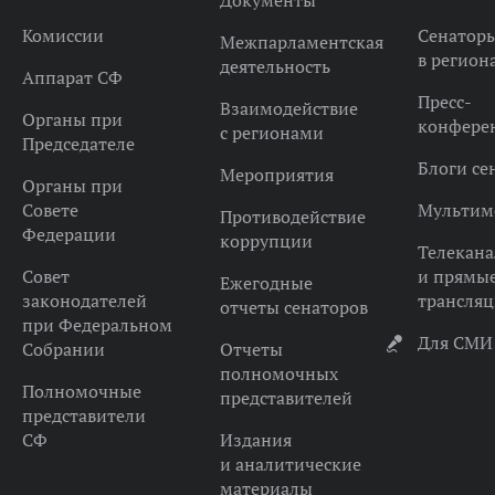
Документы
Комиссии
Сенатор
Межпарламентская
в регион
деятельность
Аппарат СФ
Пресс-
Взаимодействие
Органы при
конфере
с регионами
Председателе
Блоги се
Мероприятия
Органы при
Совете
Мультим
Противодействие
Федерации
коррупции
Телекана
Совет
и прямы
Ежегодные
законодателей
трансля
отчеты сенаторов
при Федеральном
Для СМИ
Собрании
Отчеты
полномочных
Полномочные
представителей
представители
СФ
Издания
и аналитические
материалы