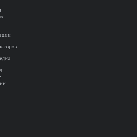
ы
ах
нции
наторов
едиа
л
е
ции