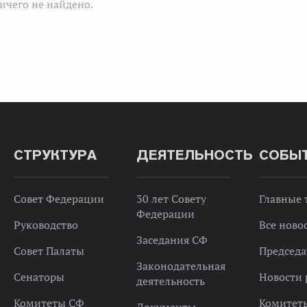
ичего не найдено.
СТРУКТУРА
ДЕЯТЕЛЬНОСТЬ
СОБЫ
Совет Федерации
30 лет Совету
Главные
Федерации
Руководство
Все ново
Заседания СФ
Совет Палаты
Председа
Законодательная
Сенаторы
Новости 
деятельность
Комитеты СФ
Комитет