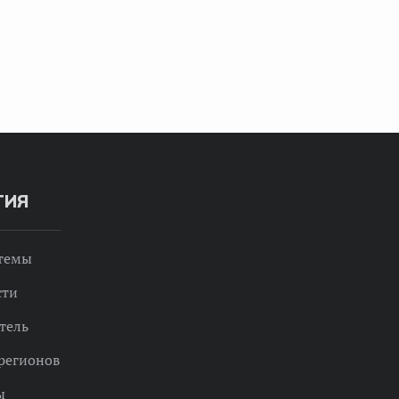
ТИЯ
 темы
сти
тель
регионов
ы