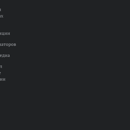
ы
ах
нции
наторов
едиа
л
е
ции