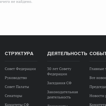
ичего не найдено.
СТРУКТУРА
ДЕЯТЕЛЬНОСТЬ
СОБЫ
Совет Федерации
30 лет Совету
Главные
Федерации
Руководство
Все ново
Заседания СФ
Совет Палаты
Председа
Законодательная
Сенаторы
Новости 
деятельность
Комитеты СФ
Комитет