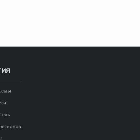
ТИЯ
 темы
сти
тель
регионов
ы