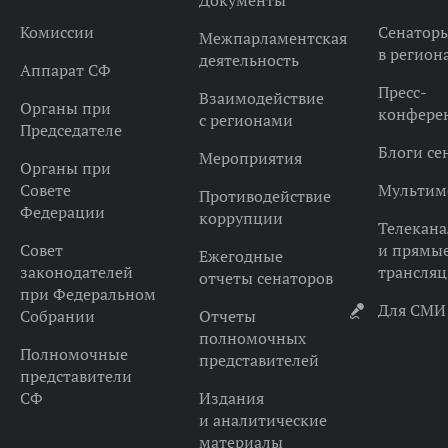
Документы
Комиссии
Сенатор
Межпарламентская
в регион
деятельность
Аппарат СФ
Пресс-
Взаимодействие
Органы при
конфере
с регионами
Председателе
Блоги се
Мероприятия
Органы при
Совете
Мультим
Противодействие
Федерации
коррупции
Телекана
Совет
и прямы
Ежегодные
законодателей
трансля
отчеты сенаторов
при Федеральном
Для СМИ
Собрании
Отчеты
полномочных
Полномочные
представителей
представители
СФ
Издания
и аналитические
материалы