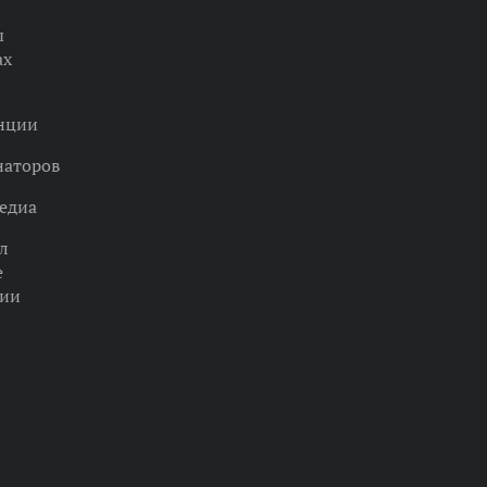
ы
ах
нции
наторов
едиа
л
е
ции