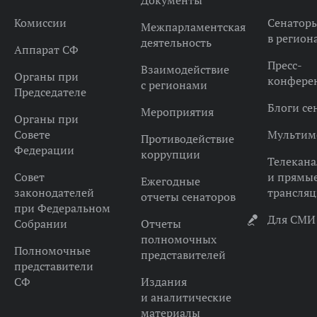
Документы
Комиссии
Сенатор
Межпарламентская
в регион
деятельность
Аппарат СФ
Пресс-
Взаимодействие
Органы при
конфере
с регионами
Председателе
Блоги се
Мероприятия
Органы при
Совете
Мультим
Противодействие
Федерации
коррупции
Телекана
Совет
и прямы
Ежегодные
законодателей
трансля
отчеты сенаторов
при Федеральном
Для СМИ
Собрании
Отчеты
полномочных
Полномочные
представителей
представители
СФ
Издания
и аналитические
материалы