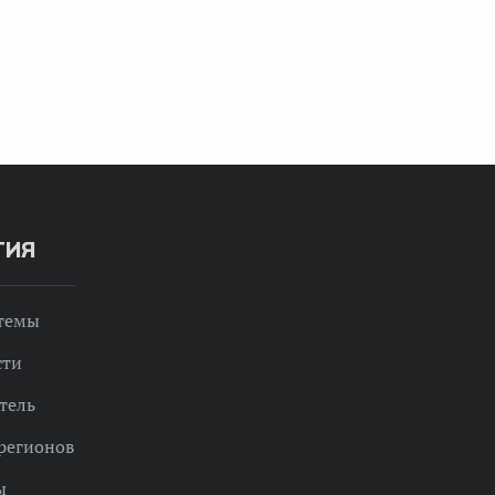
ТИЯ
 темы
сти
тель
регионов
ы