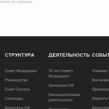
ичего не найдено.
СТРУКТУРА
ДЕЯТЕЛЬНОСТЬ
СОБЫ
Совет Федерации
30 лет Совету
Главные
Федерации
Руководство
Все ново
Заседания СФ
Совет Палаты
Председа
Законодательная
Сенаторы
Новости 
деятельность
Комитеты СФ
Комитет