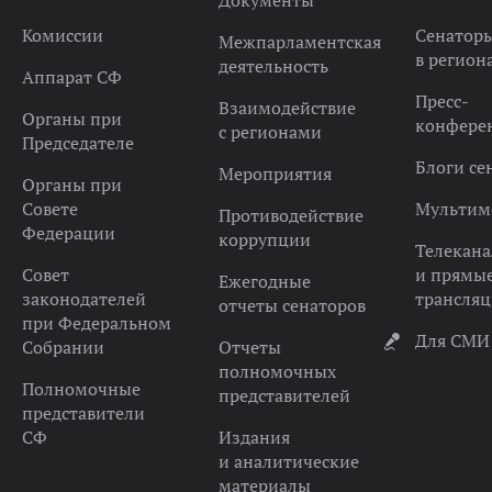
Документы
Комиссии
Сенатор
Межпарламентская
в регион
деятельность
Аппарат СФ
Пресс-
Взаимодействие
Органы при
конфере
с регионами
Председателе
Блоги се
Мероприятия
Органы при
Совете
Мультим
Противодействие
Федерации
коррупции
Телекана
Совет
и прямы
Ежегодные
законодателей
трансля
отчеты сенаторов
при Федеральном
Для СМИ
Собрании
Отчеты
полномочных
Полномочные
представителей
представители
СФ
Издания
и аналитические
материалы