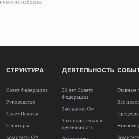
ичего не найдено.
СТРУКТУРА
ДЕЯТЕЛЬНОСТЬ
СОБЫ
Совет Федерации
30 лет Совету
Главные
Федерации
Руководство
Все ново
Заседания СФ
Совет Палаты
Председа
Законодательная
Сенаторы
Новости 
деятельность
Комитеты СФ
Комитет