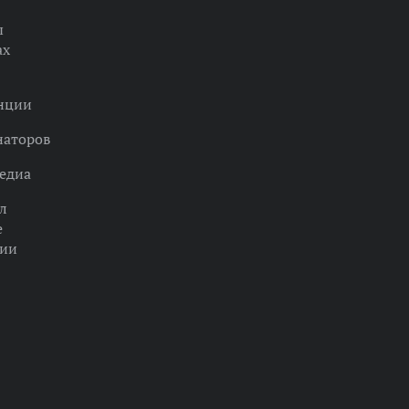
ы
ах
нции
наторов
едиа
л
е
ции