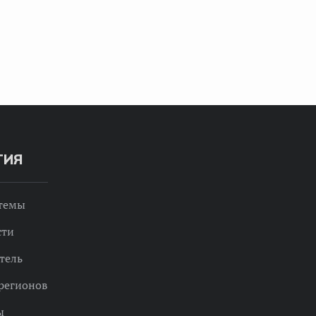
ТИЯ
 темы
сти
тель
регионов
ы