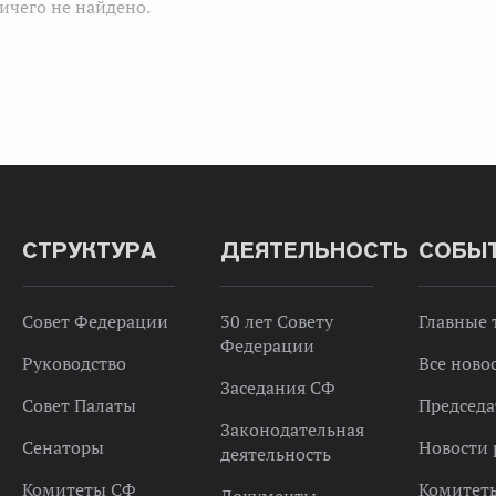
ичего не найдено.
СТРУКТУРА
ДЕЯТЕЛЬНОСТЬ
СОБЫ
Совет Федерации
30 лет Совету
Главные
Федерации
Руководство
Все ново
Заседания СФ
Совет Палаты
Председа
Законодательная
Сенаторы
Новости 
деятельность
Комитеты СФ
Комитет