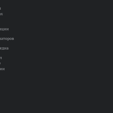
ы
ах
нции
наторов
едиа
л
е
ции