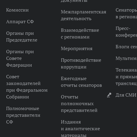
Документы
Комиссии
Сенатор
Межпарламентская
в регион
деятельность
Аппарат СФ
Пресс-
Взаимодействие
Органы при
конфере
с регионами
Председателе
Блоги се
Мероприятия
Органы при
Совете
Мультим
Противодействие
Федерации
коррупции
Телекана
Совет
и прямы
Ежегодные
законодателей
трансля
отчеты сенаторов
при Федеральном
Для СМИ
Собрании
Отчеты
полномочных
Полномочные
представителей
представители
СФ
Издания
и аналитические
материалы