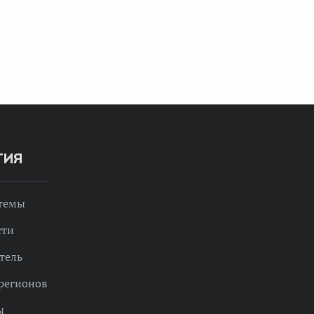
ТИЯ
 темы
сти
тель
регионов
ы