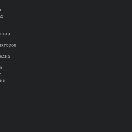
ы
ах
нции
наторов
едиа
л
е
ции