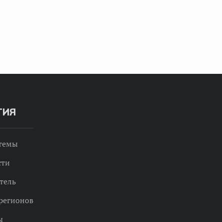
ТИЯ
 темы
сти
тель
регионов
ы