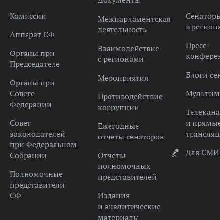
Документы
Комиссии
Сенатор
Межпарламентская
в регион
деятельность
Аппарат СФ
Пресс-
Взаимодействие
Органы при
конфере
с регионами
Председателе
Блоги се
Мероприятия
Органы при
Совете
Мультим
Противодействие
Федерации
коррупции
Телекана
Совет
и прямы
Ежегодные
законодателей
трансля
отчеты сенаторов
при Федеральном
Для СМИ
Собрании
Отчеты
полномочных
Полномочные
представителей
представители
СФ
Издания
и аналитические
материалы