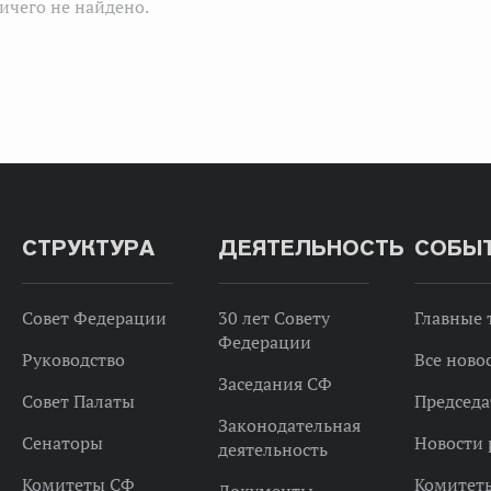
ичего не найдено.
СТРУКТУРА
ДЕЯТЕЛЬНОСТЬ
СОБЫ
Совет Федерации
30 лет Совету
Главные
Федерации
Руководство
Все ново
Заседания СФ
Совет Палаты
Председа
Законодательная
Сенаторы
Новости 
деятельность
Комитеты СФ
Комитет