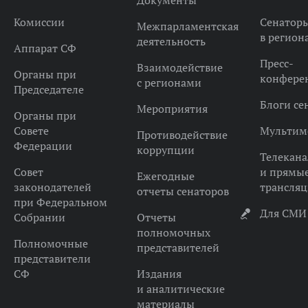
Документы
Комиссии
Сенатор
Межпарламентская
в регион
деятельность
Аппарат СФ
Пресс-
Взаимодействие
Органы при
конфере
с регионами
Председателе
Блоги се
Мероприятия
Органы при
Совете
Мультим
Противодействие
Федерации
коррупции
Телекана
Совет
и прямы
Ежегодные
законодателей
трансля
отчеты сенаторов
при Федеральном
Для СМИ
Собрании
Отчеты
полномочных
Полномочные
представителей
представители
СФ
Издания
и аналитические
материалы