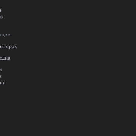
ы
ах
нции
наторов
едиа
л
е
ции