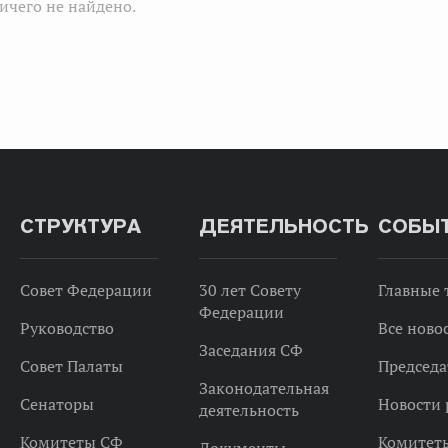
ичего не найдено.
СТРУКТУРА
ДЕЯТЕЛЬНОСТЬ
СОБЫ
Совет Федерации
30 лет Совету
Главные
Федерации
Руководство
Все ново
Заседания СФ
Совет Палаты
Председа
Законодательная
Сенаторы
Новости 
деятельность
Комитеты СФ
Комитет