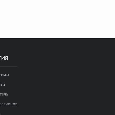
ТИЯ
 темы
сти
тель
регионов
ы