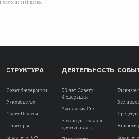
ичего не найдено.
СТРУКТУРА
ДЕЯТЕЛЬНОСТЬ
СОБЫ
Совет Федерации
30 лет Совету
Главные
Федерации
Руководство
Все ново
Заседания СФ
Совет Палаты
Председа
Законодательная
Сенаторы
Новости 
деятельность
Комитеты СФ
Комитет