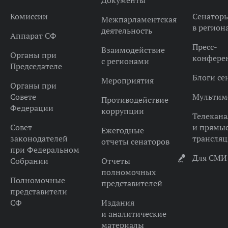
Документы
Комиссии
Сенатор
Межпарламентская
в регион
деятельность
Аппарат СФ
Пресс-
Взаимодействие
Органы при
конфере
с регионами
Председателе
Блоги се
Мероприятия
Органы при
Совете
Мультим
Противодействие
Федерации
коррупции
Телекана
Совет
и прямы
Ежегодные
законодателей
трансля
отчеты сенаторов
при Федеральном
Для СМИ
Собрании
Отчеты
полномочных
Полномочные
представителей
представители
СФ
Издания
и аналитические
материалы