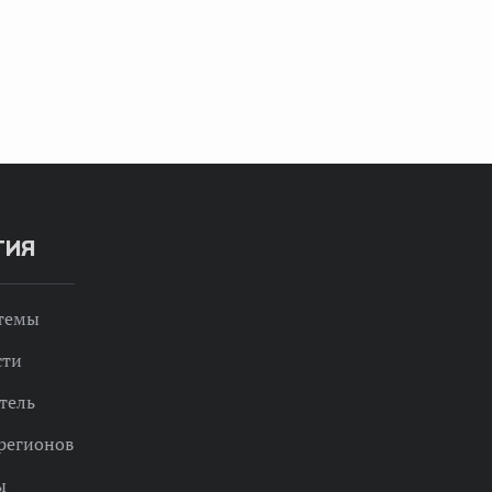
ТИЯ
 темы
сти
тель
регионов
ы