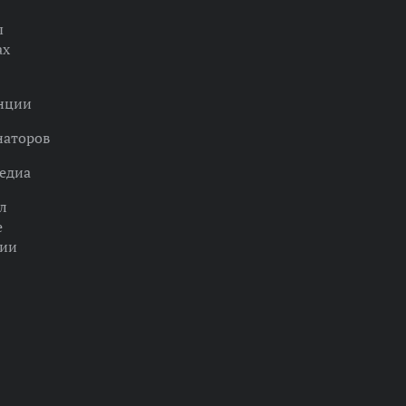
ы
ах
нции
наторов
едиа
л
е
ции