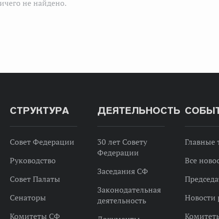
ичего не найдено.
СТРУКТУРА
ДЕЯТЕЛЬНОСТЬ
СОБЫ
Совет Федерации
30 лет Совету
Главные
Федерации
Руководство
Все ново
Заседания СФ
Совет Палаты
Председа
Законодательная
Сенаторы
Новости 
деятельность
Комитеты СФ
Комитет