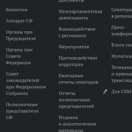
Документы
Комиссии
Сенатор
Межпарламентская
в регион
деятельность
Аппарат СФ
Пресс-
Взаимодействие
Органы при
конфере
с регионами
Председателе
Блоги се
Мероприятия
Органы при
Совете
Мультим
Противодействие
Федерации
коррупции
Телекана
Совет
и прямы
Ежегодные
законодателей
трансля
отчеты сенаторов
при Федеральном
Для СМИ
Собрании
Отчеты
полномочных
Полномочные
представителей
представители
СФ
Издания
и аналитические
материалы