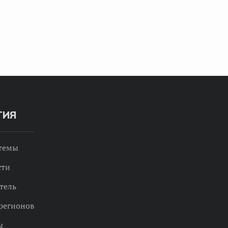
ТИЯ
 темы
сти
тель
регионов
ы