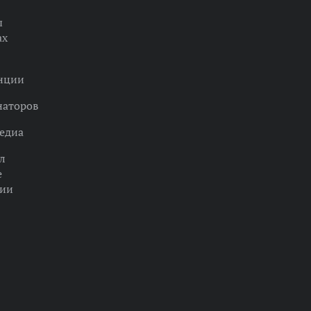
ы
ах
нции
наторов
едиа
л
е
ции