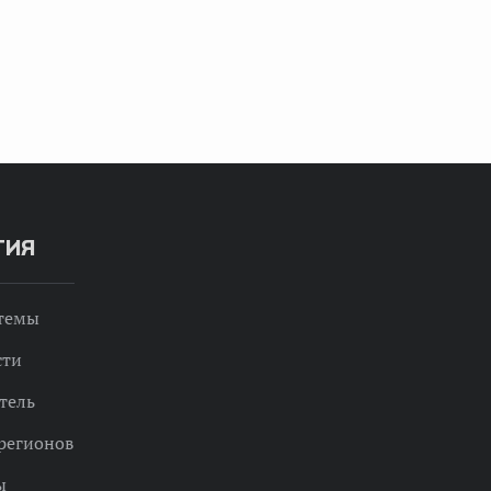
ТИЯ
 темы
сти
тель
регионов
ы