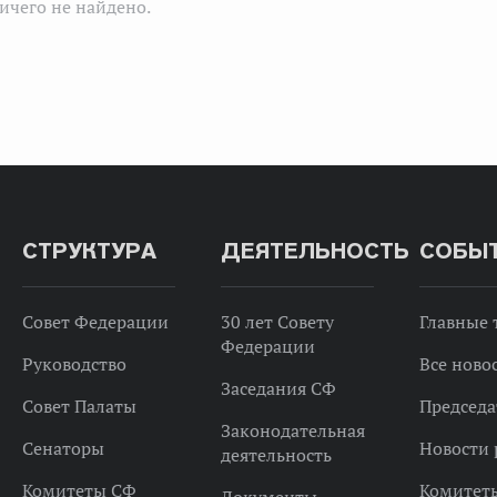
ичего не найдено.
СТРУКТУРА
ДЕЯТЕЛЬНОСТЬ
СОБЫ
Совет Федерации
30 лет Совету
Главные
Федерации
Руководство
Все ново
Заседания СФ
Совет Палаты
Председа
Законодательная
Сенаторы
Новости 
деятельность
Комитеты СФ
Комитет