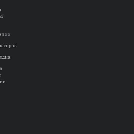
ы
ах
нции
наторов
едиа
л
е
ции