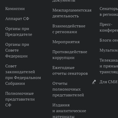
Документы
Комиссии
Сенатор
Межпарламентская
в регион
деятельность
Аппарат СФ
Пресс-
Взаимодействие
Органы при
конфере
с регионами
Председателе
Блоги се
Мероприятия
Органы при
Совете
Мультим
Противодействие
Федерации
коррупции
Телекана
Совет
и прямы
Ежегодные
законодателей
трансля
отчеты сенаторов
при Федеральном
Для СМИ
Собрании
Отчеты
полномочных
Полномочные
представителей
представители
СФ
Издания
и аналитические
материалы