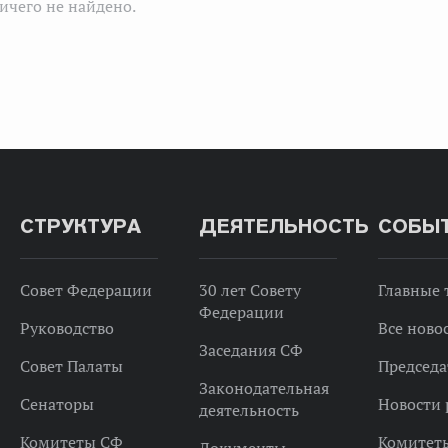
ичего не найдено.
СТРУКТУРА
ДЕЯТЕЛЬНОСТЬ
СОБЫ
Совет Федерации
30 лет Совету
Главные
Федерации
Руководство
Все ново
Заседания СФ
Совет Палаты
Председа
Законодательная
Сенаторы
Новости 
деятельность
Комитеты СФ
Комитет