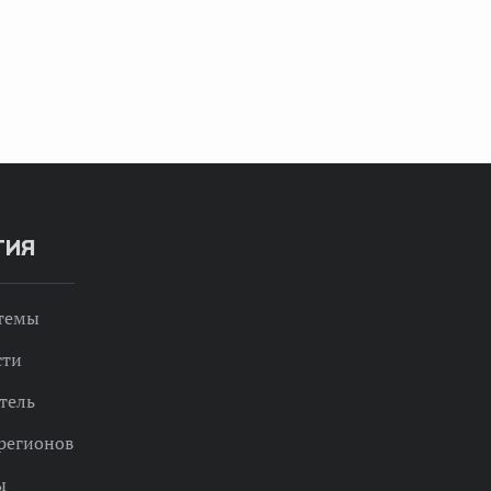
ТИЯ
 темы
сти
тель
регионов
ы