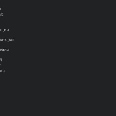
ы
ах
нции
наторов
едиа
л
е
ции