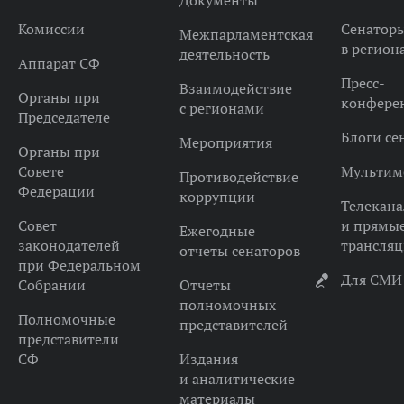
Документы
Комиссии
Сенатор
Межпарламентская
в регион
деятельность
Аппарат СФ
Пресс-
Взаимодействие
Органы при
конфере
с регионами
Председателе
Блоги се
Мероприятия
Органы при
Совете
Мультим
Противодействие
Федерации
коррупции
Телекана
Совет
и прямы
Ежегодные
законодателей
трансля
отчеты сенаторов
при Федеральном
Для СМИ
Собрании
Отчеты
полномочных
Полномочные
представителей
представители
СФ
Издания
и аналитические
материалы