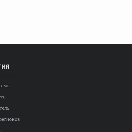
ТИЯ
 темы
сти
тель
регионов
ы