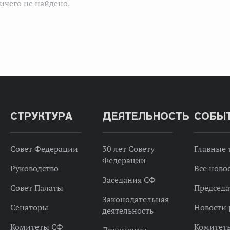
ичего не найдено.
СТРУКТУРА
ДЕЯТЕЛЬНОСТЬ
СОБЫ
Совет Федерации
30 лет Совету
Главные
Федерации
Руководство
Все ново
Заседания СФ
Совет Палаты
Председа
Законодательная
Сенаторы
Новости 
деятельность
Комитеты СФ
Комитет