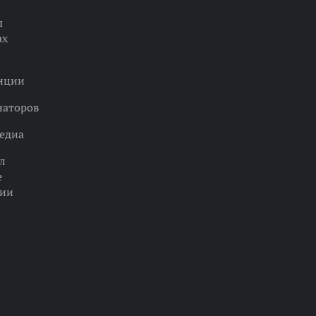
ы
ах
нции
наторов
едиа
л
е
ции