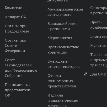
Документы
Комиссии
Сенатор
Межпарламентская
в регион
деятельность
Аппарат СФ
Пресс-
Взаимодействие
Органы при
конфере
с регионами
Председателе
Блоги се
Мероприятия
Органы при
Совете
Мультим
Противодействие
Федерации
коррупции
Телекана
Совет
и прямы
Ежегодные
законодателей
трансля
отчеты сенаторов
при Федеральном
Для СМИ
Собрании
Отчеты
полномочных
Полномочные
представителей
представители
СФ
Издания
и аналитические
материалы