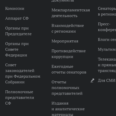
Документы
Комиссии
Сенатор
Межпарламентская
в регион
деятельность
Аппарат СФ
Пресс-
Взаимодействие
Органы при
конфере
с регионами
Председателе
Блоги се
Мероприятия
Органы при
Совете
Мультим
Противодействие
Федерации
коррупции
Телекана
Совет
и прямы
Ежегодные
законодателей
трансля
отчеты сенаторов
при Федеральном
Для СМИ
Собрании
Отчеты
полномочных
Полномочные
представителей
представители
СФ
Издания
и аналитические
материалы