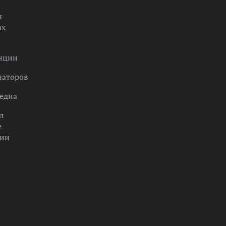
ы
ах
нции
наторов
едиа
л
е
ции