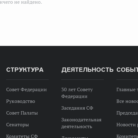
ичего не найдено.
СТРУКТУРА
ДЕЯТЕЛЬНОСТЬ
СОБЫ
Совет Федерации
30 лет Совету
Главные
Федерации
Руководство
Все ново
Заседания СФ
Совет Палаты
Председа
Законодательная
Сенаторы
Новости 
деятельность
Комитеты СФ
Комитет