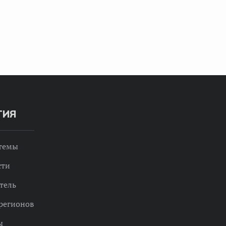
ТИЯ
 темы
сти
тель
регионов
ы